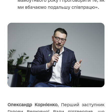
майбутнього року і проговорити те, як
ми вбачаємо подальшу співпрацю».
Олександр Корнієнко
, Перший заступник
Голови Верховної Ради підтвердив, що