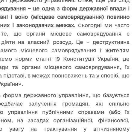
и і державного управління. Отже, іще раз слід
ядування – це одна з форм державної влади і
вні і воно (місцеве самоврядування) повинно
йних і законодавчих межах
. Сьогодні ми часто
 те, що органи місцеве самоврядування є
діяти на власний розсуд. Це – деструктивна
самого місцевого самоврядування і жителям
аємо норми статті 19 Конституції України, де
ди та органи місцевого самоврядування, їх
а підставі, в межах повноважень та у спосіб, що
країни».
а форма державного управління, що базується
едбачає залучення громадян, які спільно
о управління публічними справами (або їх
ом, на засадах організаційної, фінансової,
імо увагу на трактування у вітчизняному