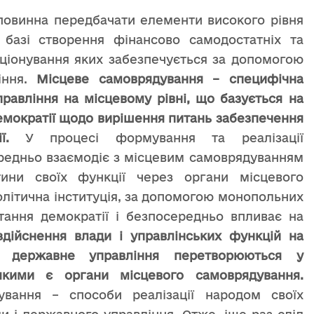
 повинна передбачати елементи високого рівня
а базі створення фінансово самодостатніх та
ціонування яких забезпечується за допомогою
іння.
Місцеве самоврядування – специфічна
правління на місцевому рівні, що базується на
емократії щодо вирішення питань забезпечення
ї.
У процесі формування та реалізації
редньо взаємодіє з місцевим самоврядуванням
тини своїх функції через органи місцевого
олітична інституція, за допомогою монопольних
тання демократії і безпосередньо впливає на
здійснення влади і управлінських функцій на
і державне управління перетворюються у
 якими є органи місцевого самоврядування.
вання – способи реалізації народом своїх