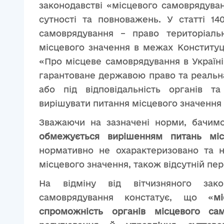
законодавстві «місцевого самоврядува
сутності та повноважень. У статті 14
самоврядування – право територіаль
місцевого значення в межах Конституції
«Про місцеве самоврядування в Україн
гарантоване державою право та реальна
або під відповідальність органів т
вирішувати питання місцевого значення в
Зважаючи на зазначені норми, бачи
обмежується вирішенням питань міс
нормативно не охарактеризовано та н
місцевого значення, також відсутній пер
На відміну від вітчизняного зако
самоврядування констатує, що «
м
спроможність органів місцевого с