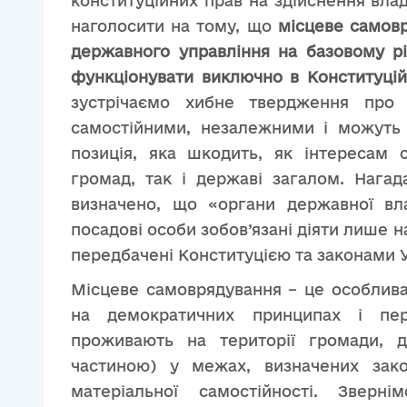
конституційних прав на здійснення влад
наголосити на тому, що
місцеве самовр
державного управління на базовому рі
функціонувати виключно в Конституці
зустрічаємо хибне твердження про
самостійними, незалежними і можуть 
позиція, яка шкодить, як інтересам 
громад, так і державі загалом. Нагад
визначено, що «органи державної вла
посадові особи зобов’язані діяти лише н
передбачені Конституцією та законами У
Місцеве самоврядування – це особлив
на демократичних принципах і пер
проживають на території громади, д
частиною) у межах, визначених закон
матеріальної самостійності. Зверн