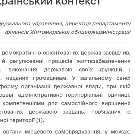
країнський контекст
 державного управління, директор департаменту
фінансів Житомирської облдержадміністрації
у демократично орієнтованих держав засвідчив,
 й регулюванні процесів життєзабезпечення
ть виконання державою своїх функцій і
г, наданих громадянам. У загальному сенсі
форму організації державної влади, при якій
еві адміністративно-територіальні одиниці,
 компетенціями для самостійного вирішення
гованих державою завдань, пов’язаних із
ої території [1].
ь органи місцевого самоврядування, у межах,