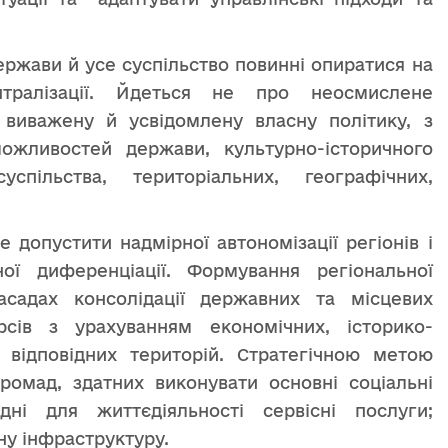
ржави й усе суспільство повинні опиратися на
нтралізації. Йдеться не про неосмислене
виважену й усвідомлену власну політику, з
ожливостей держави, культурно-історичного
спільства, територіальних, географічних,
е допустити надмірної автономізації регіонів і
ної диференціації. Формування регіональної
асадах консолідації державних та місцевих
рсів з урахуванням економічних, історико-
 відповідних територій. Стратегічною метою
громад, здатних виконувати основні соціальні
дні для життєдіяльності сервісні послуги;
ну інфраструктуру.