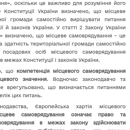
ння», оскільки це важливо для розуміння його
0 Конституції України визначено, що місцеве
ної громади самостійно вирішувати питання
 й законів України. У статті 2 Закону України
і» визначено, що місцеве самоврядування – це
 здатність територіальної громади самостійно
а посадових осіб місцевого самоврядування
 межах Конституції і законів України.
мо, що
компетенція місцевого самоврядування
цевого значення
. Водночас законодавчо та
е врегульовано, що визначається питаннями
елік цих питань.
нодавства, Європейська хартія місцевого
ісцеве самоврядування означає право та
амоврядування в межах закону
здійснювати