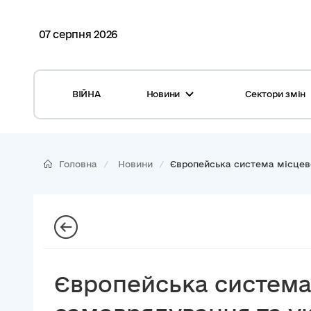
07 серпня 2026
ВІЙНА
Новини
Сектори змін
Усі новини
Місцеві бюджети
Міжнародна підтримка реформи
Громади: перелік та основні дані
Головна
Новини
Європейська система місцево
Глосарій
Медицина
Календар подій
ЦНАП
Репортажі з громад
Безпека
Фотогалерея
Управління відходами
Європейська система
Хмара тегів