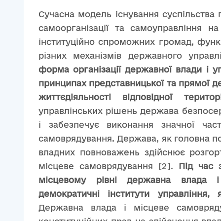
Сучасна модель існування суспільства
самоорганізації та самоуправління н
інституційно спроможних громад, функ
різних механізмів державного управл
форма організації державної влади і у
принципах представницької та прямої д
життєдіяльності відповідної територі
управлінських рішень держава безпосе
і забезпечує виконання значної час
самоврядування. Держава, як головна п
владних повноважень здійснює розгор
місцеве самоврядування [2].
Під час 
місцевому рівні державна влада 
демократичні інститути управління,
Державна влада і місцеве самовряду