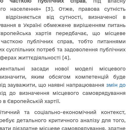
ою часткою публічних справ
, під власну
вого населення» [3]. Отже, правова сутність
 відрізняється від сутності, визначеної в
дування в Україні обмежене вирішенням питань
вропейська хартія передбачає, що місцеве
 часткою публічних справ, тобто питаннями
х суспільних потреб та задоволення публічних
сферах життєдіяльності [4].
ентальні засади нової моделі місцевого
визначити, яким обсягом компетенцій буде
лід зауважити, що наявні напрацювання
змін до
ід до визначення місцевого самоврядування
 в Європейській хартії.
тичний та соціально-економічний контекст,
ебує детального критичного аналізу для того,
вати дієздатне місцеве самоврядування, здатне