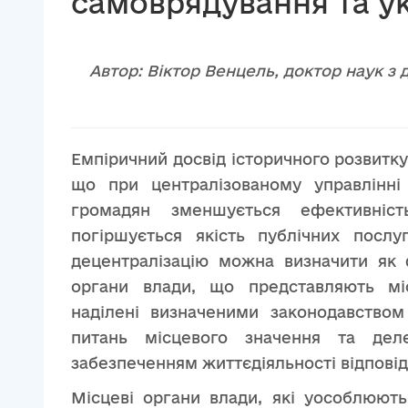
самоврядування та у
Автор: Віктор Венцель, доктор наук з
Емпіричний досвід історичного розвитк
що при централізованому управлінні
громадян зменшується ефективніс
погіршується якість публічних послу
децентралізацію можна визначити як 
органи влади, що представляють місц
наділені визначеними законодавством
питань місцевого значення та деле
забезпеченням життєдіяльності відповідн
Місцеві органи влади, які уособлюют