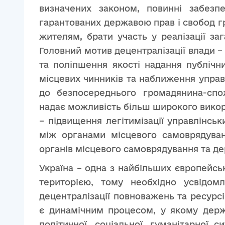
визначених законом, повинні забезпе
гарантованих державою прав і свобод г
жителям, брати участь у реалізації за
Головний мотив децентралізації влади –
та поліпшення якості надання публічн
місцевих чинників та наближення управл
до безпосереднього громадянина-спож
надає можливість більш широкого викори
– підвищення легітимізації управлінсь
між органами місцевого самоврядуван
органів місцевого самоврядування та д
Україна – одна з найбільших європейськ
територією, тому необхідно усвідом
децентралізації повноважень та ресурс
є динамічним процесом, у якому держ
політичної, соціальної, гуманітарної с