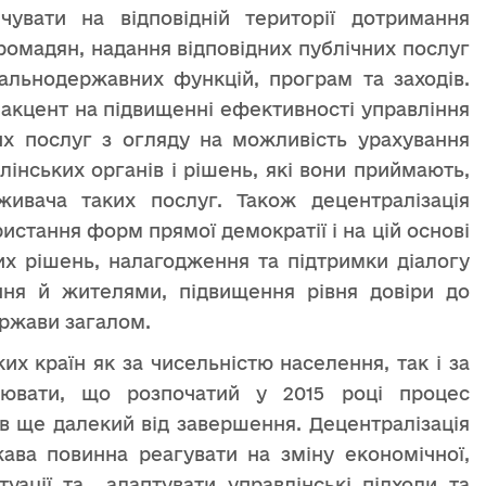
чувати на відповідній території дотримання
ромадян, надання відповідних публічних послуг
гальнодержавних функцій, програм та заходів.
 акцент на підвищенні ефективності управління
их послуг з огляду на можливість урахування
інських органів і рішень, які вони приймають,
ивача таких послуг. Також децентралізація
стання форм прямої демократії і на цій основі
ких рішень, налагодження та підтримки діалогу
ня й жителями, підвищення рівня довіри до
ержави загалом.
их країн як за чисельністю населення, так і за
лювати, що розпочатий у 2015 році процес
ів ще далекий від завершення. Децентралізація
ава повинна реагувати на зміну економічної,
итуації та адаптувати управлінські підходи та