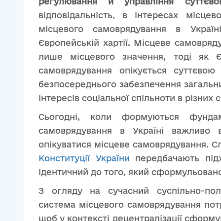
регулювання й управління суттєв
відповідальність, в інтересах місце
місцевого самоврядування в Україні
Європейській хартії. Місцеве самовря
лише місцевого значення, тоді як Є
самоврядування опікується суттєвою
безпосереднього забезпечення загальни
інтересів соціальної спільноти в різних 
Сьогодні, коли формуються фундам
самоврядування в Україні важливо 
опікуватися місцеве самоврядування. С
Конституції України
передбачають підх
ідентичний до того, який сформульовано
З огляду на сучасний суспільно-полі
система місцевого самоврядування потр
щоб у контексті децентралізації сформу