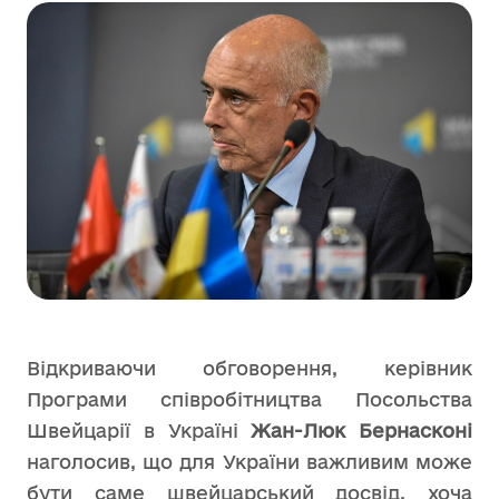
Відкриваючи обговорення, керівник
Програми співробітництва Посольства
Швейцарії в Україні
Жан-Люк Бернасконі
наголосив, що для України важливим може
бути саме швейцарський досвід, хоча