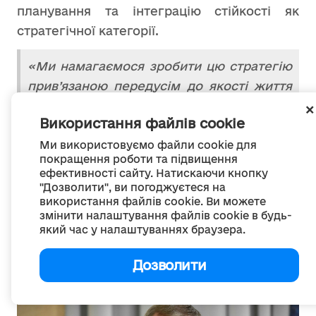
планування та інтеграцію стійкості як
стратегічної категорії.
«Ми намагаємося зробити цю стратегію
прив’язаною передусім до якості життя
людей. Сподіваюся, буде проведене
Використання файлів cookie
велике соціологічне дослідження, у
якому визначатимуться потреби людей,
Ми використовуємо файли cookie для
покращення роботи та підвищення
які живуть у різних регіонах, щоб люди
ефективності сайту. Натискаючи кнопку
безпосередньо впливали на розробку
"Дозволити", ви погоджуєтеся на
використання файлів cookie. Ви можете
такого важливого документа», -
змінити налаштування файлів cookie в будь-
зазначила вона.
який час у налаштуваннях браузера.
Дозволити