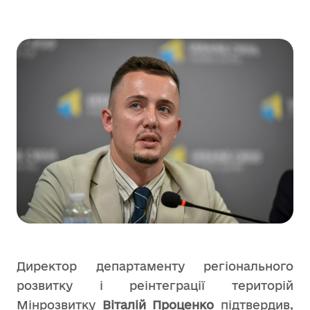
Директор департаменту регіонального
розвитку і реінтеграції територій
Мінрозвитку
Віталій Проценко
підтвердив,