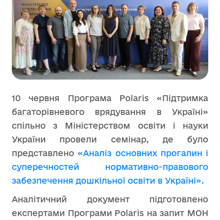
10 червня Програма Polaris «Підтримка
багаторівневого врядування в Україні»
спільно з Міністерством освіти і науки
України провели семінар, де було
представлено
«Аналіз основних прогалин і
суперечностей нормативно-правового
забезпечення дошкільної освіти в Україні».
Аналітичний документ підготовлено
експертами Програми Polaris на запит МОН