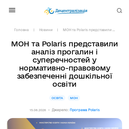
Головна
Новини
МОН та Polaris представили ...
МОН та Polaris представили
аналіз прогалин і
суперечностей у
нормативно-правовому
забезпеченні дошкільної
освіти
ОСВІТА
МОН
Джерело:
Програма Polaris
15.06.2026