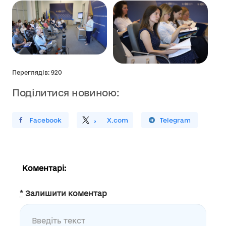
Переглядів: 920
Поділитися новиною:
ирити У Facebook
Поділитись
На
X.com
Поширити У Telegram
Коментарі:
*
Залишити коментар