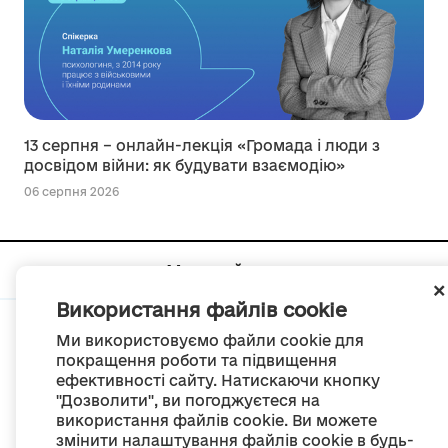
13 серпня – онлайн-лекція «Громада і люди з
досвідом війни: як будувати взаємодію»
06 серпня 2026
Мапа сайту
Використання файлів cookie
Ми використовуємо файли cookie для
покращення роботи та підвищення
ефективності сайту. Натискаючи кнопку
© Портал «Децентралізація», 2022
"Дозволити", ви погоджуєтеся на
Проект був створений 2014 року для комунікації реформи місцевого
використання файлів cookie. Ви можете
самоврядування
змінити налаштування файлів cookie в будь-
та територіальної організації влади в Україні.