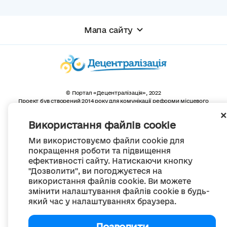
Мапа сайту
© Портал «Децентралізація», 2022
Проект був створений 2014 року для комунікації реформи місцевого
самоврядування
та територіальної організації влади в Україні.
Використання файлів cookie
Створення та наповнення -
ГО «Портал «Децентралізація»
Весь контент доступний за ліцензією
Ми використовуємо файли cookie для
Creative Commons Attribution 4.0 International license,
якщо не зазначено інше
покращення роботи та підвищення
ефективності сайту. Натискаючи кнопку
"Дозволити", ви погоджуєтеся на
використання файлів cookie. Ви можете
змінити налаштування файлів cookie в будь-
який час у налаштуваннях браузера.