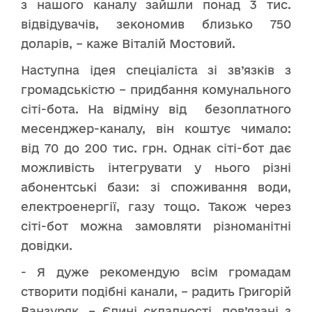
з нашого каналу зайшли понад 3 тис.
відвідувачів, зекономив близько 750
доларів, – каже Віталій Мостовий.
Наступна ідея спеціаліста зі зв’язків з
громадськістю – придбання комунального
сіті-бота. На відміну від безоплатного
месенджер-каналу, він коштує чимало:
від 70 до 200 тис. грн. Однак сіті-бот дає
можливість інтегрувати у нього різні
абонентські бази: зі споживання води,
електроенергії, газу тощо. Також через
сіті-бот можна замовляти різноманітні
довідки.
- Я дуже рекомендую всім громадам
створити подібні канали, – радить Григорій
Ванзуряк. – Єдині складності, пов’язані з