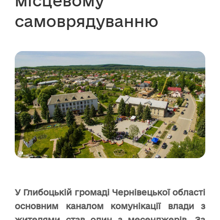
місцевому
самоврядуванню
У Глибоцькій громаді Чернівецької області
основним каналом комунікації влади з
жителями став один з месенджерів. За