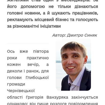
його допомогою не тільки дізнаються
головні новини, а й шукають працівників,
рекламують місцевий бізнес та голосують
за різноманітні ініціативи
Автор: Дмитро Синяк
Ось вже півтора
роки практично
кожен вечір, а
деколи і ранок, для
голови Глибоцької
громади
Чернівецької
області Григорія Ванзуряка закінчується
однаково: він пише розлоге повідомлення