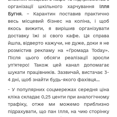
організації шкільного харчування
Ілля
Бугня
. – Карантин поставив практично
весь місцевий бізнес на коліна, і щоб
якось вижити, я вирішив організувати
доставку їжі зі свого кафе. Ця справа
йшла, відверто кажучи, не дуже, доки я не
розмістив рекламу на «Громада Today».
Після цього обсяги реалізації зросли
уп’ятеро! Також цей канал допомагає
шукати працівників. Зазвичай, вистачає 3-
4 дні, щоб знайти будь-якого фахівця…
- У популярних соцмережах середня ціна
кліка складає 0,25 центи при аналогічному
трафіку, отже ми можемо приблизно
підрахувати, що пан Ілля, на чию сторінку