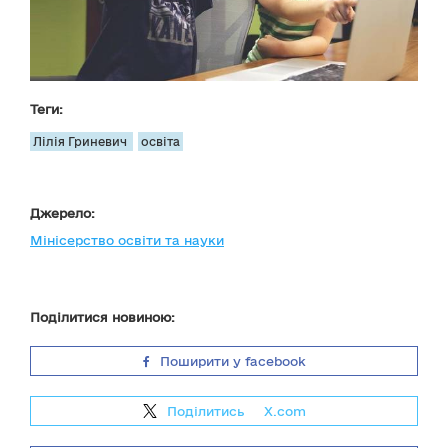
Теги:
Лілія Гриневич
освіта
Джерело:
Мінісерство освіти та науки
Поділитися новиною:
Поширити у facebook
Поділитись
на
X.com