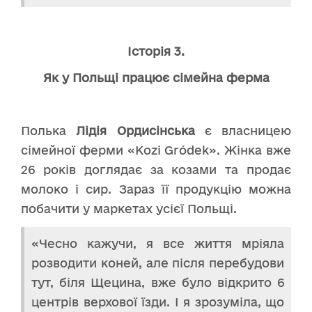
Історія 3.
Як у Польщі працює сімейна ферма
Полька
Лідія Ордисінська
є власницею
сімейної ферми «Kozi Gródek». Жінка вже
26 років доглядає за козами та продає
молоко і сир. Зараз її продукцію можна
побачити у маркетах усієї Польщі.
«Чесно кажучи, я все життя мріяла
розводити коней, але після перебудови
тут, біля Щецина, вже було відкрито 6
центрів верхової їзди. І я зрозуміла, що