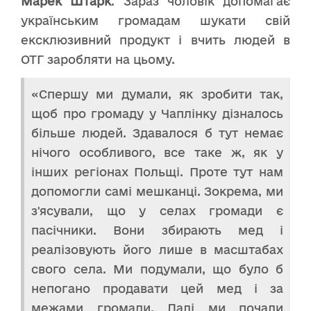
Марек Штарк
. Зараз чоловік допомагає
українським громадам шукати свій
ексклюзивний продукт і вчить людей в
ОТГ заробляти на цьому.
«Спершу ми думали, як зробити так,
щоб про громаду у Чаплінку дізналось
більше людей. Здавалося б тут немає
нічого особливого, все таке ж, як у
інших регіонах Польщі. Проте тут нам
допомогли самі мешканці. Зокрема, ми
з'ясували, що у селах громади є
пасічники. Вони збирають мед і
реалізовують його лише в масштабах
свого села. Ми подумали, що було б
непогано продавати цей мед і за
межами громади. Далі ми почали