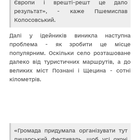
Європи і врешті-решт це дало
результат», - каже Пшемислав
Колосовський.
Далі у ідейників виникла наступна
проблема - як зробити це місце
популярним. Оскільки село розташоване
далеко від туристичних маршрутів, а до
великих міст Познані і Щецина - сотні
кілометрів.
«Громада придумала організувати тут
лицарський фестиваль, щоб усі охочі