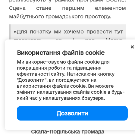
Сцена стане першим елементом
майбутнього громадського простору.
«Для початку ми хочемо провести тут
фестиваль, де і про Марка
Кропивницького розкажемо, і
Використання файлів cookie
організуємо перегляд фільмів, і для
Ми використовуємо файли cookie для
місцевих підприємців створимо
покращення роботи та підвищення
майданчик для ярмарку», - говорить
ефективності сайту. Натискаючи кнопку
"Дозволити", ви погоджуєтеся на
Євген Кулик.
використання файлів cookie. Ви можете
змінити налаштування файлів cookie в будь-
який час у налаштуваннях браузера.
Дозволити
Скала-Подільська громада