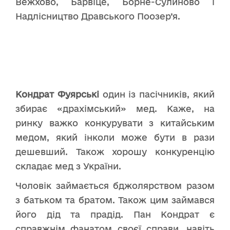
Вежхово, Барвіце, Борне-Сулиново і
Надлісництво Дравського Поозер’я.
Кондрат Фуярські
один із пасічників, який
збирає «драхімський» мед. Каже, на
ринку важко конкурувати з китайським
медом, який інколи може бути в рази
дешевший. Також хорошу конкуренцію
складає мед з України.
Чоловік займається бджолярством разом
з батьком та братом. Також цим займався
його дід та прадід. Пан Кондрат є
справжнім фанатом своєї справи, навіть