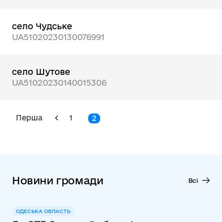
село Чудське
UA51020230130076991
село Шутове
UA51020230140015306
Перша
1
2
Новини громади
Всі
ОДЕСЬКА ОБЛАСТЬ