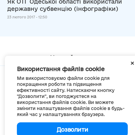
Як ОТГ Одеської області використали
державну субвенцію (інфографіки)
23 лютого 2017 - 12:50
Мапа сайту
Використання файлів cookie
Ми використовуємо файли cookie для
покращення роботи та підвищення
ефективності сайту. Натискаючи кнопку
© Портал «Децентралізація», 2022
"Дозволити", ви погоджуєтеся на
Проект був створений 2014 року для комунікації реформи місцевого
використання файлів cookie. Ви можете
самоврядування
змінити налаштування файлів cookie в будь-
та територіальної організації влади в Україні.
Створення та наповнення -
ГО «Портал «Децентралізація»
який час у налаштуваннях браузера.
Весь контент доступний за ліцензією
Creative Commons Attribution 4.0 International license,
якщо не зазначено інше
Дозволити