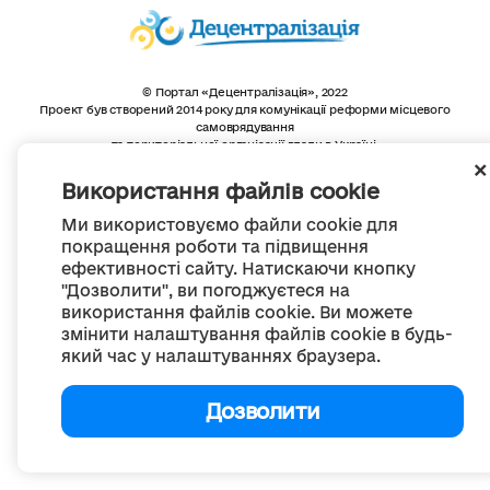
© Портал «Децентралізація», 2022
Проект був створений 2014 року для комунікації реформи місцевого
самоврядування
та територіальної організації влади в Україні.
Створення та наповнення -
ГО «Портал «Децентралізація»
Весь контент доступний за ліцензією
Використання файлів cookie
Creative Commons Attribution 4.0 International license,
якщо не зазначено інше
Ми використовуємо файли cookie для
покращення роботи та підвищення
ефективності сайту. Натискаючи кнопку
"Дозволити", ви погоджуєтеся на
використання файлів cookie. Ви можете
змінити налаштування файлів cookie в будь-
який час у налаштуваннях браузера.
Дозволити