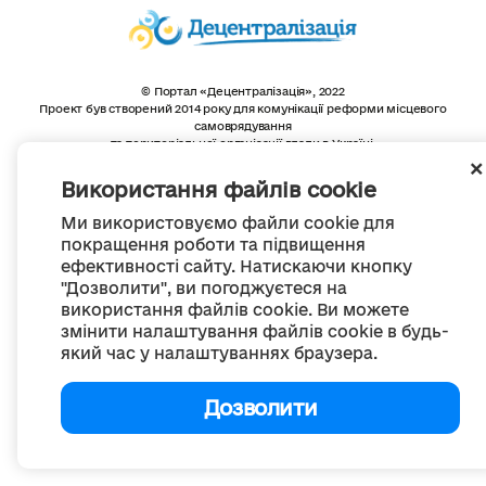
© Портал «Децентралізація», 2022
Проект був створений 2014 року для комунікації реформи місцевого
самоврядування
та територіальної організації влади в Україні.
Створення та наповнення -
ГО «Портал «Децентралізація»
Весь контент доступний за ліцензією
Використання файлів cookie
Creative Commons Attribution 4.0 International license,
якщо не зазначено інше
Ми використовуємо файли cookie для
покращення роботи та підвищення
ефективності сайту. Натискаючи кнопку
"Дозволити", ви погоджуєтеся на
використання файлів cookie. Ви можете
змінити налаштування файлів cookie в будь-
який час у налаштуваннях браузера.
Дозволити