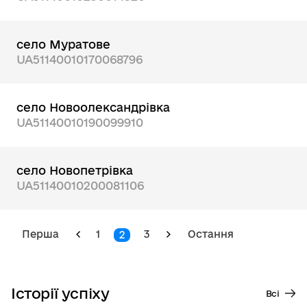
село Муратове
UA51140010170068796
село Новоолександрівка
UA51140010190099910
село Новопетрівка
UA51140010200081106
Перша
1
3
Остання
2
Історії успіху
Всі