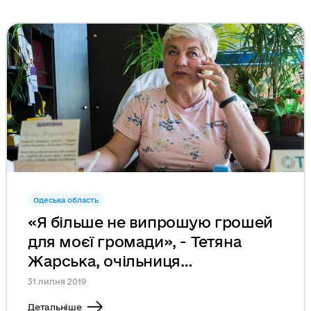
Одеська область
«Я більше не випрошую грошей
для моєї громади», - Тетяна
Жарська, очільниця
Великомихайлівської ОТГ
31 липня 2019
Детальніше