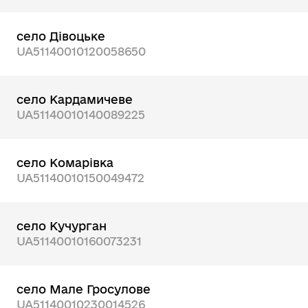
село Дівоцьке
UA51140010120058650
село Кардамичеве
UA51140010140089225
село Комарівка
UA51140010150049472
село Кучурган
UA51140010160073231
село Мале Гросулове
UA51140010230014526