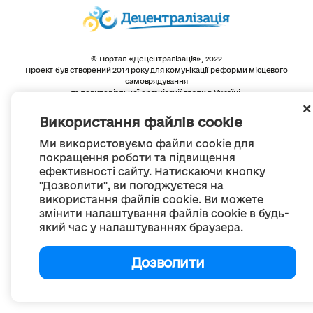
© Портал «Децентралізація», 2022
Проект був створений 2014 року для комунікації реформи місцевого
самоврядування
та територіальної організації влади в Україні.
Створення та наповнення -
ГО «Портал «Децентралізація»
Весь контент доступний за ліцензією
Використання файлів cookie
Creative Commons Attribution 4.0 International license,
якщо не зазначено інше
Ми використовуємо файли cookie для
покращення роботи та підвищення
ефективності сайту. Натискаючи кнопку
"Дозволити", ви погоджуєтеся на
використання файлів cookie. Ви можете
змінити налаштування файлів cookie в будь-
який час у налаштуваннях браузера.
Дозволити