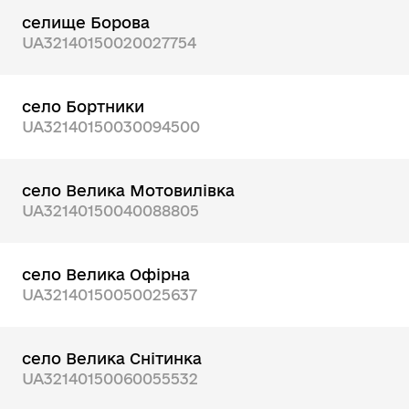
селище Борова
UA32140150020027754
село Бортники
UA32140150030094500
село Велика Мотовилівка
UA32140150040088805
село Велика Офірна
UA32140150050025637
село Велика Снітинка
UA32140150060055532