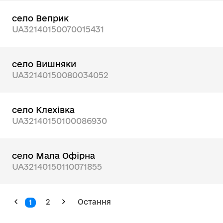
село Веприк
UA32140150070015431
село Вишняки
UA32140150080034052
село Клехівка
UA32140150100086930
село Мала Офірна
UA32140150110071855
2
Остання
1