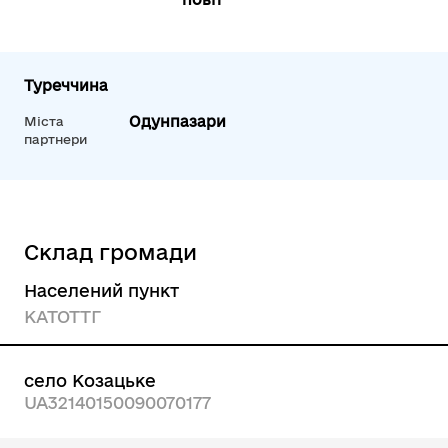
Туреччина
Одунпазари
Міста
партнери
Склад громади
Населений пункт
КАТОТТГ
село Козацьке
UA32140150090070177