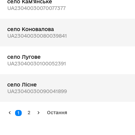
село Кам'янське
UA23040030070077377
село Коновалова
UA23040030080039841
село Лугове
UA23040030100052391
село Лісне
UA23040030090041899
2
Остання
1