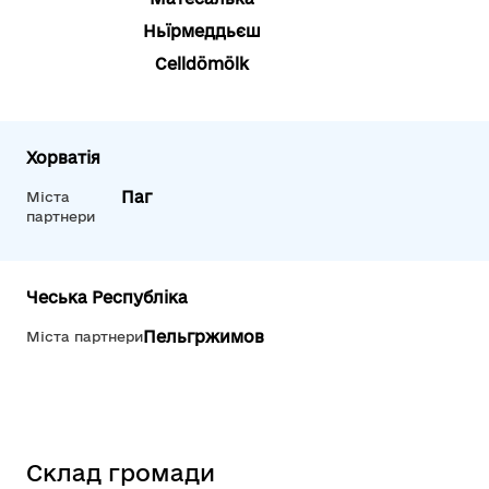
Ньїрмеддьєш
Celldömölk
Хорватія
Паг
Міста
партнери
Чеська Республіка
Пельгржимов
Міста партнери
Склад громади