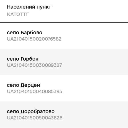
Населений пункт
КАТОТТГ
село Барбово
UA21040150020076582
село Горбок
UA21040150030089327
село Дерцен
UA21040150040085395
село Доробратово
UA21040150050043826