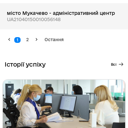
місто Мукачево - адміністративний центр
UA21040150010056148
2
Остання
1
Історії успіху
Всі