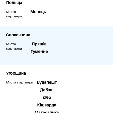
Польща
Мелець
Міста
партнери
Словаччина
Пряшів
Міста
партнери
Гуменне
Угорщина
Будапешт
Міста партнери
Дабаш
Егер
Кішварда
Матесалька