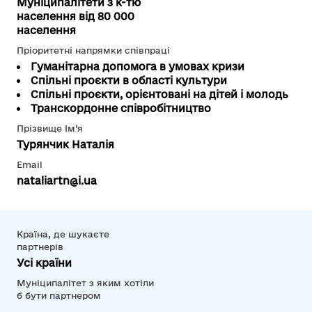
Муніципалітети з к-тю
населення від 80 000
населення
Пріоритетні напрямки співпраці
Гуманітарна допомога в умовах кризи
Спільні проєкти в області культури
Спільні проєкти, орієнтовані на дітей і молодь
Транскордонне співробітництво
Прізвище Ім’я
Турянчик Наталія
Email
nataliartn@i.ua
Країна, де шукаєте
партнерів
Усі країни
Муніципалітет з яким хотіли
б бути партнером