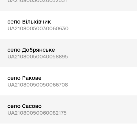
UA21080050020032531
село Вільхівчик
UA21080050030060630
село Добрянське
UA21080050040058895
село Ракове
UA21080050050066708
село Сасово
UA21080050060082175