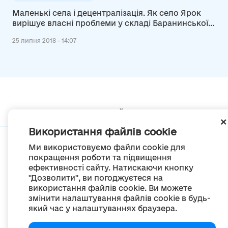
Маленькі села і децентралізація. Як село Ярок
вирішує власні проблеми у складі Баранинської
ОТГ
25 липня 2018 - 14:07
Мапа сайту
Використання файлів cookie
Ми використовуємо файли cookie для
покращення роботи та підвищення
ефективності сайту. Натискаючи кнопку
© Портал «Децентралізація», 2022
"Дозволити", ви погоджуєтеся на
Проект був створений 2014 року для комунікації реформи місцевого
використання файлів cookie. Ви можете
самоврядування
змінити налаштування файлів cookie в будь-
та територіальної організації влади в Україні.
який час у налаштуваннях браузера.
Створення та наповнення -
ГО «Портал «Децентралізація»
Весь контент доступний за ліцензією
Creative Commons Attribution 4.0 International license,