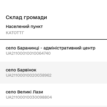
Склад громади
Населений пункт
КАТОТТГ
село Баранинці - адміністративний центр
UA21100010010064740
село Барвінок
UA21100010020038962
село Великі Лази
UA21100010030098804