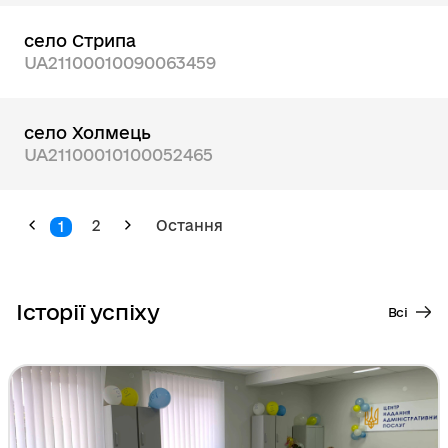
село Стрипа
UA21100010090063459
село Холмець
UA21100010100052465
2
Остання
1
Історії успіху
Всі