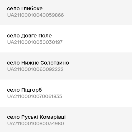
село Глибоке
UA21100010040059866
село Довге Поле
UA21100010050030197
село Нижнє Солотвино
UA21100010060092222
село Підгорб
UA21100010070061835
село Руські Комарівці
UA21100010080034980