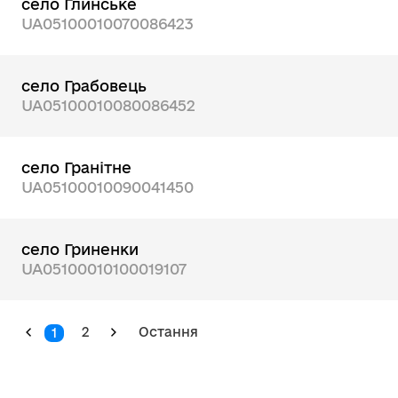
село Глинське
UA05100010070086423
село Грабовець
UA05100010080086452
село Гранітне
UA05100010090041450
село Гриненки
UA05100010100019107
2
Остання
1