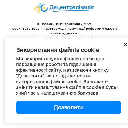
© Портал «Децентралізація», 2022
Проект був створений 2014 року для комунікації реформи місцевого
самоврядування
та територіальної організації влади в Україні.
Створення та наповнення -
ГО «Портал «Децентралізація»
Весь контент доступний за ліцензією
Використання файлів cookie
Creative Commons Attribution 4.0 International license,
якщо не зазначено інше
Ми використовуємо файли cookie для
покращення роботи та підвищення
ефективності сайту. Натискаючи кнопку
"Дозволити", ви погоджуєтеся на
використання файлів cookie. Ви можете
змінити налаштування файлів cookie в будь-
який час у налаштуваннях браузера.
Дозволити