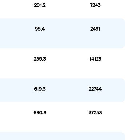
201.2
7243
95.4
2491
285.3
14123
619.3
22744
660.8
37253