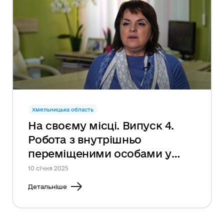
Хмельницька область
На своєму місці. Випуск 4.
Робота з внутрішньо
переміщеними особами у
Дунаєвецькій громаді
10 січня 2025
Детальніше