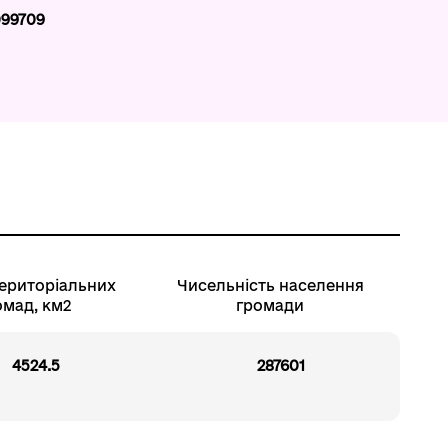
99709
ериторіальних
Чисельність населення
омад, км2
громади
4524.5
287601