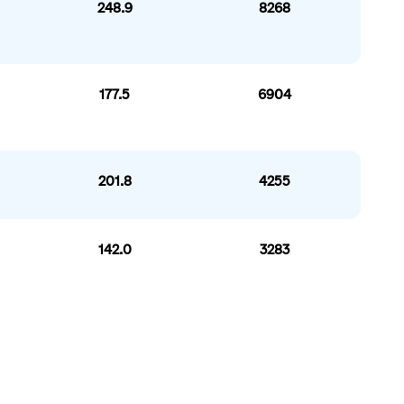
248.9
8268
177.5
6904
201.8
4255
142.0
3283