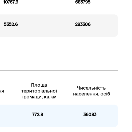
10767.9
683795
5352.6
283306
Площа
Чисельність
ня
територіальної
населення, осіб
громади, кв.км
772.8
36083