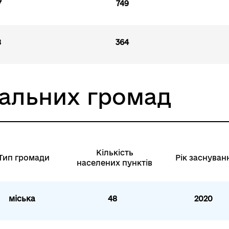
7
749
8
364
іальних громад
Кількість
Тип громади
Рік заснуван
населених пунктів
міська
48
2020