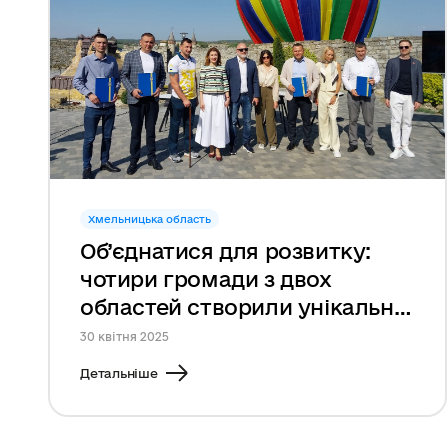
Хмельницька область
Об’єднатися для розвитку:
чотири громади з двох
областей створили унікальне
спільне КП у сфері туризму
30 квітня 2025
Детальніше