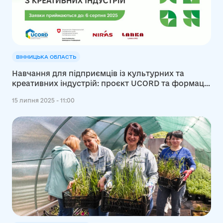
ВІННИЦЬКА ОБЛАСТЬ
Навчання для підприємців із культурних та
креативних індустрій: проєкт UCORD та формація
Lanka.pro оголошують старт прийому заявок на
15 липня 2025 - 11:00
участь в інтенсивах «Теплиця ідей»