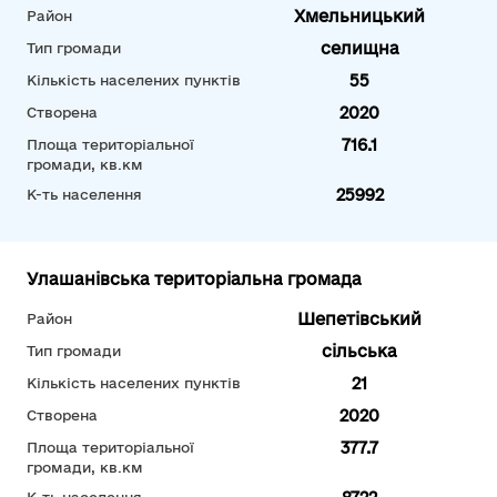
Хмельницький
Район
селищна
Тип громади
55
Кількість населених пунктів
2020
Створена
716.1
Площа територіальної
громади, кв.км
25992
К-ть населення
Улашанівська територіальна громада
Шепетівський
Район
сільська
Тип громади
21
Кількість населених пунктів
2020
Створена
377.7
Площа територіальної
громади, кв.км