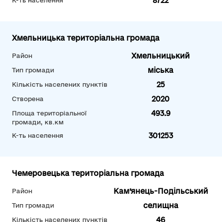
8722
К-ть населення
Хмельницька територіальна громада
Хмельницький
Район
міська
Тип громади
25
Кількість населених пунктів
2020
Створена
493.9
Площа територіальної
громади, кв.км
301253
К-ть населення
Чемеровецька територіальна громада
Кам’янець-Подільський
Район
селищна
Тип громади
46
Кількість населених пунктів