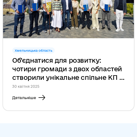
Хмельницька область
Об’єднатися для розвитку:
чотири громади з двох областей
створили унікальне спільне КП у
сфері туризму
30 квітня 2025
Детальніше