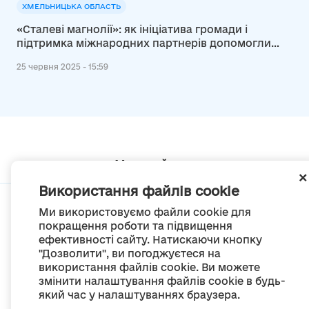
ХМЕЛЬНИЦЬКА ОБЛАСТЬ
«Сталеві магнолії»: як ініціатива громади і
підтримка міжнародних партнерів допомогли
втілити мрію
25 червня 2025 - 15:59
Мапа сайту
Використання файлів cookie
Ми використовуємо файли cookie для
покращення роботи та підвищення
ефективності сайту. Натискаючи кнопку
© Портал «Децентралізація», 2022
"Дозволити", ви погоджуєтеся на
Проект був створений 2014 року для комунікації реформи місцевого
використання файлів cookie. Ви можете
самоврядування
змінити налаштування файлів cookie в будь-
та територіальної організації влади в Україні.
який час у налаштуваннях браузера.
Створення та наповнення -
ГО «Портал «Децентралізація»
Весь контент доступний за ліцензією