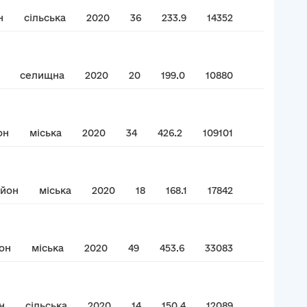
н
сільська
2020
36
233.9
14352
селищна
2020
20
199.0
10880
он
міська
2020
34
426.2
109101
айон
міська
2020
18
168.1
17842
он
міська
2020
49
453.6
33083
н
сільська
2020
14
150.4
12089