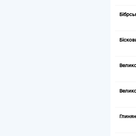
Бібрсь
Бісков
Велико
Велико
Глинян