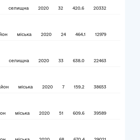
селищна
2020
32
420.6
20332
йон
міська
2020
24
464.1
12979
селищна
2020
33
638.0
22463
айон
міська
2020
7
159.2
38653
йон
міська
2020
51
609.6
39589
йон
міська
2020
68
670.4
29021