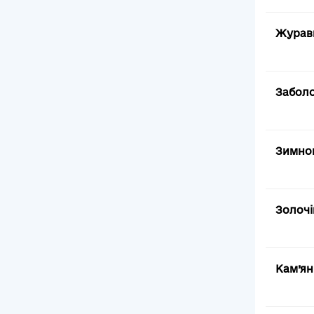
Журавн
Заболо
Зимнов
Золочі
Кам’ян