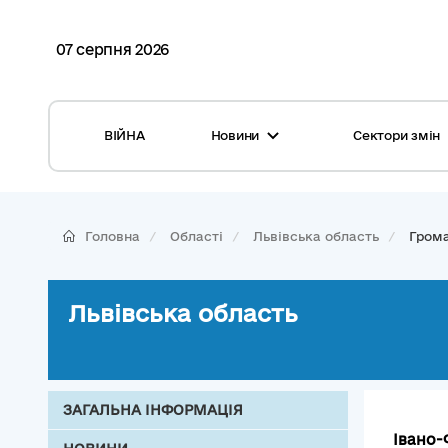
07 серпня 2026
ВІЙНА
Новини
Сектори змін
Усі новини
Місцеві бюджети
Міжнародна підтримка реформи
Громади: перелік та основні дані
Головна
Області
Львівська область
Гром
Глосарій
Медицина
Календар подій
ЦНАП
Львівська область
Репортажі з громад
Безпека
Фотогалерея
Управління відходами
ЗАГАЛЬНА ІНФОРМАЦІЯ
Хмара тегів
Івано-