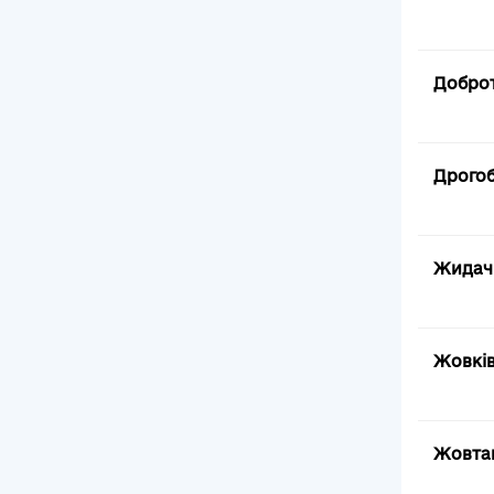
Доброт
Дрогоб
Жидачі
Жовків
Жовтан