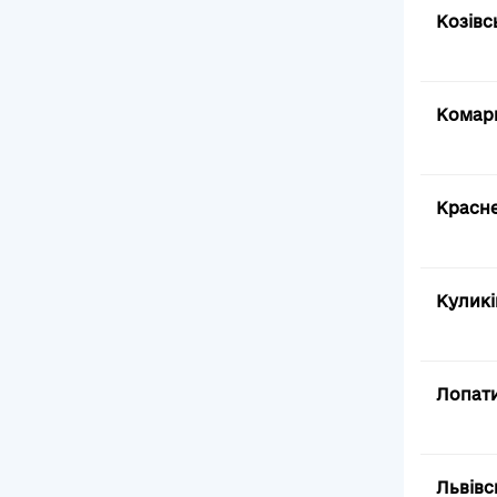
Козівс
Комарн
Красне
Куликі
Лопати
Львівс