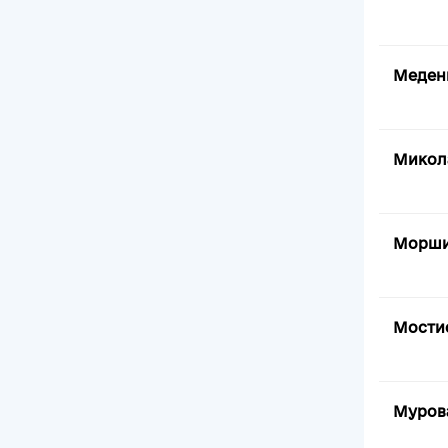
Медени
Микола
Морши
Мостис
Мурова