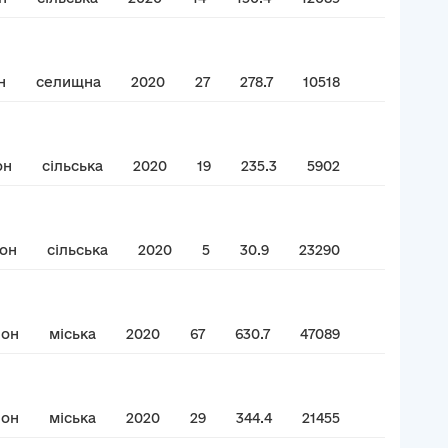
н
селищна
2020
27
278.7
10518
он
сільська
2020
19
235.3
5902
йон
сільська
2020
5
30.9
23290
йон
міська
2020
67
630.7
47089
йон
міська
2020
29
344.4
21455