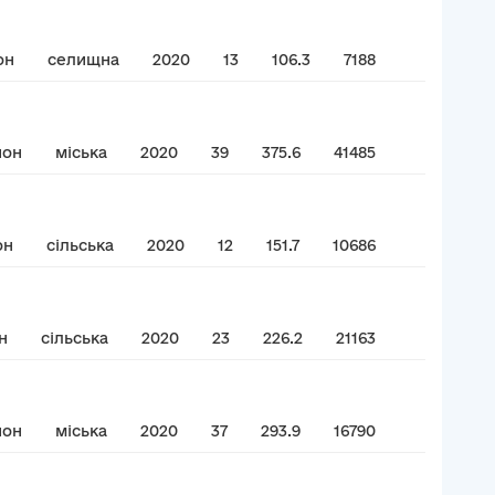
он
селищна
2020
13
106.3
7188
йон
міська
2020
39
375.6
41485
он
сільська
2020
12
151.7
10686
н
сільська
2020
23
226.2
21163
йон
міська
2020
37
293.9
16790