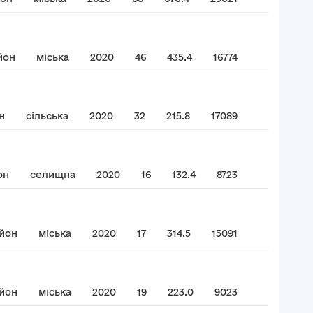
йон
міська
2020
46
435.4
16774
н
сільська
2020
32
215.8
17089
он
селищна
2020
16
132.4
8723
йон
міська
2020
17
314.5
15091
айон
міська
2020
19
223.0
9023