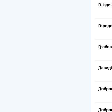
Гнізди
Городо
Грабов
Давиді
Добром
Доброс