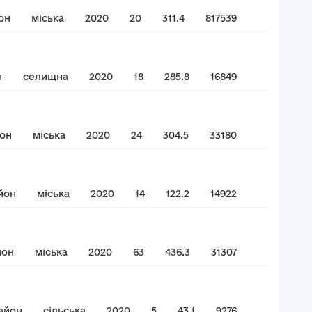
он
міська
2020
20
311.4
817539
н
селищна
2020
18
285.8
16849
йон
міська
2020
24
304.5
33180
йон
міська
2020
14
122.2
14922
йон
міська
2020
63
436.3
31307
айон
сільська
2020
5
43.1
9276