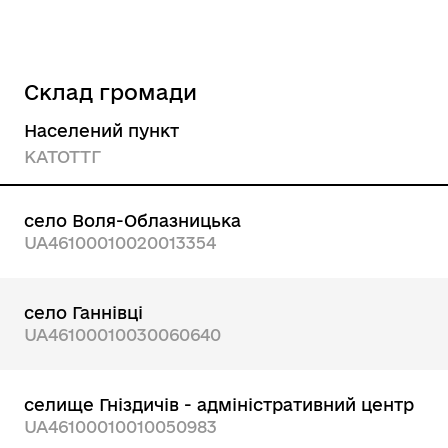
Склад громади
Населений пункт
КАТОТТГ
село Воля-Облазницька
UA46100010020013354
село Ганнівці
UA46100010030060640
селище Гніздичів - адміністративний центр
UA46100010010050983