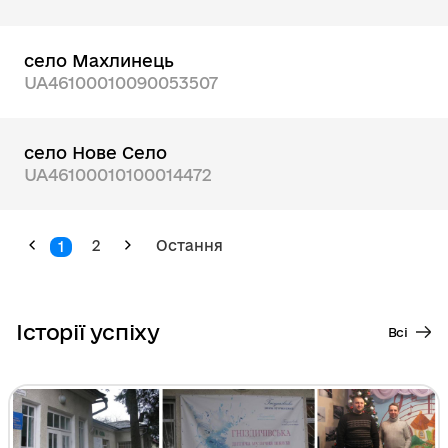
село Махлинець
UA46100010090053507
село Нове Село
UA46100010100014472
2
Остання
1
Історії успіху
Всі