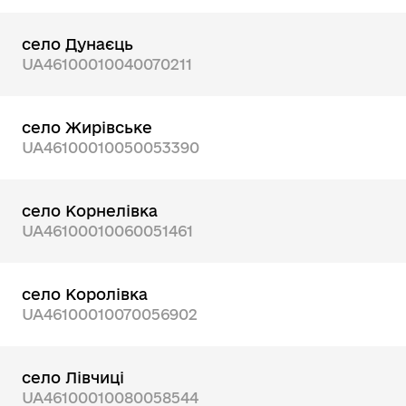
село Дунаєць
UA46100010040070211
село Жирівське
UA46100010050053390
село Корнелівка
UA46100010060051461
село Королівка
UA46100010070056902
село Лівчиці
UA46100010080058544