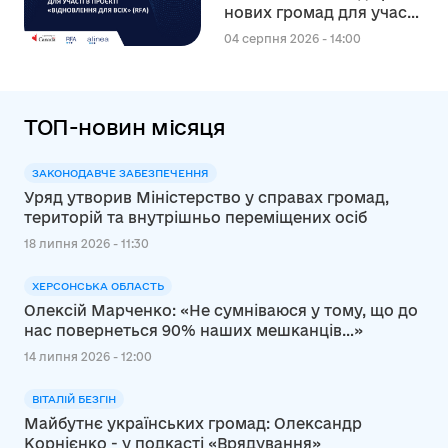
нових громад для участі
в канадському проєкті
04 серпня 2026 - 14:00
“Відновлення для всіх”
(RFA)
ТОП-новин місяця
ЗАКОНОДАВЧЕ ЗАБЕЗПЕЧЕННЯ
Уряд утворив Міністерство у справах громад,
територій та внутрішньо переміщених осіб
18 липня 2026 - 11:30
ХЕРСОНСЬКА ОБЛАСТЬ
Олексій Марченко: «Не сумніваюся у тому, що до
нас повернеться 90% наших мешканців…»
14 липня 2026 - 12:00
ВІТАЛІЙ БЕЗГІН
Майбутнє українських громад: Олександр
Корнієнко - у подкасті «Врядування»