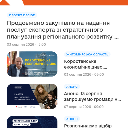
ПРОЄКТ DECIDE
Продовжено закупівлю на надання
послуг експерта зі стратегічного
планування регіонального розвитку в
сфері освіти в межах реалізації
03 серпня 2026 - 15:00
Швейцарсько-українського Проєкту
ЖИТОМИРСЬКА ОБЛАСТЬ
DECIDE
Коростенське
економічне диво.
Інтерв’ю міського голови
03 серпня 2026 - 09:00
Коростеня Володимира
Москаленка
АНОНС
Анонс: 13 серпня
запрошуємо громади на
інформаційну сесію
07 серпня 2026 - 09:00
щодо участі в проєкті
«Відновлення для всіх»
АНОНС
(RFA)
Розпочинаємо відбір