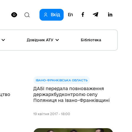
Вхід
En
Довідник АТУ
Бібліотека
оринг реформи
родне партнерство громад
і: перелік та основні дані
и
ста
ІВАНО-ФРАНКІВСЬКА ОБЛАСТЬ
ог успішних практик
ь
о
ДАБІ передала повноваження
цтво
держархбудконтролю селу
Поляниця на Івано-Франківщині
, конкурси
на рівність
19 квітня 2017 - 18:00
овини місяця