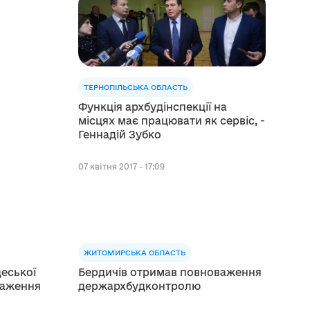
ТЕРНОПІЛЬСЬКА ОБЛАСТЬ
Функція архбудінспекції на
місцях має працювати як сервіс, -
Геннадій Зубко
07 квітня 2017 - 17:09
ЖИТОМИРСЬКА ОБЛАСТЬ
деської
Бердичів отримав повноваження
важення
держархбудконтролю