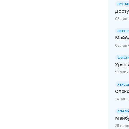
ПОЛТА
Досту
08 липн
ОДЕСЬ
Майбу
08 липн
ЗАКОН
Уряд 
18 липня
ХЕРСО
Олекс
14 липн
ВІТАЛІ
Майбу
25 липн