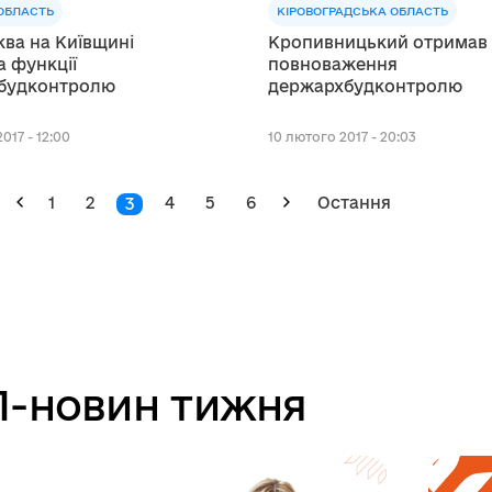
ОБЛАСТЬ
КІРОВОГРАДСЬКА ОБЛАСТЬ
ква на Київщині
Кропивницький отримав
 функції
повноваження
будконтролю
держархбудконтролю
017 - 12:00
10 лютого 2017 - 20:03
1
2
4
5
6
Остання
3
-новин тижня