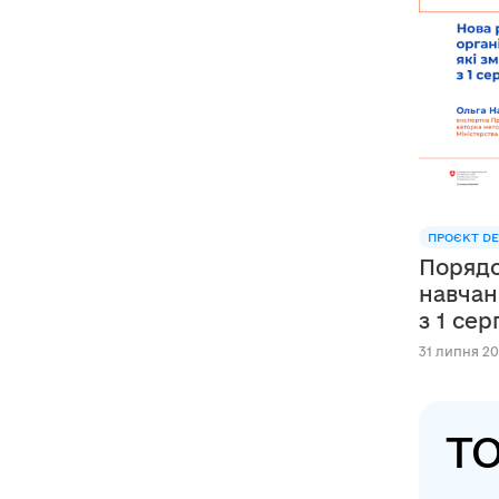
ПРОЄКТ DE
Порядо
навчан
з 1 се
31 липня 20
ТО