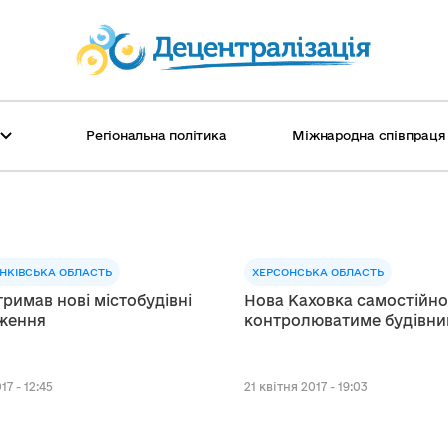
Регіональна політика
Міжнародна співпраця
Головні новини
Соціальні послуги
Європейська інтеграція громад
Райони: перелік та основні дані
Моніт
Освіта
Міжна
Област
Історії війни
Співробітництво громад
Анонс
Старо
НКІВСЬКА ОБЛАСТЬ
ХЕРСОНСЬКА ОБЛАСТЬ
Історії успіху
Культура
Катал
Молод
римав нові містобудівні
Нова Каховка самостійн
ження
контролюватиме будівни
Колонки
Енергоефективність
Гранти
Ґендер
17 - 12:45
21 квітня 2017 - 19:03
ТОП-новини тижня
ТОП-н