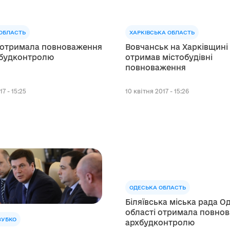
ОБЛАСТЬ
ХАРКІВСЬКА ОБЛАСТЬ
 отримала повноваження
Вовчанськ на Харківщині
будконтролю
отримав містобудівні
повноваження
17 - 15:25
10 квітня 2017 - 15:26
ОДЕСЬКА ОБЛАСТЬ
Біляївська міська рада О
області отримала повно
ЗУБКО
архбудконтролю