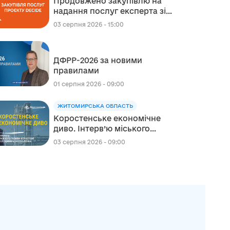
Продовжено закупівлю на
надання послуг експерта зі
стратегічного планування
03 серпня 2026 - 15:00
регіонального розвитку в
сфері освіти в межах
реалізації Швейцарсько-
ДФРР-2026 за новими
українського Проєкту DECIDE
правилами
01 серпня 2026 - 09:00
ЖИТОМИРСЬКА ОБЛАСТЬ
Коростенське економічне
диво. Інтерв’ю міського
голови Коростеня
03 серпня 2026 - 09:00
Володимира Москаленка