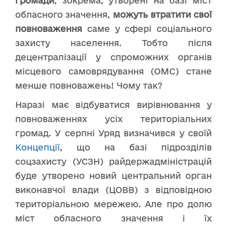
громади
, зокрема, утворені на базі міст
обласного значення,
можуть втратити свої
повноваження
саме у сфері соціального
захисту населення. Тобто після
децентралізації у спроможних органів
місцевого самоврядування (ОМС) стане
менше повноважень! Чому так?
Наразі має відбуватися вирівнювання у
повноваженнях усіх територіальних
громад. У серпні Уряд визначився у своїй
Концепції
, що на базі підрозділів
соцзахисту (УСЗН) райдержадміністрацій
буде утворено новий центральний орган
виконавчої влади (ЦОВВ) з відповідною
територіальною мережею. Але про долю
міст обласного значення і їх