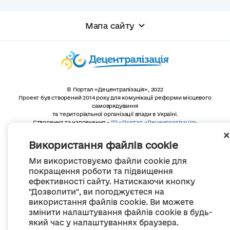
Мапа сайту
© Портал «Децентралізація», 2022
Проект був створений 2014 року для комунікації реформи місцевого
самоврядування
та територіальної організації влади в Україні.
Створення та наповнення -
ГО «Портал «Децентралізація»
Весь контент доступний за ліцензією
Creative Commons Attribution 4.0 International license,
Використання файлів cookie
якщо не зазначено інше
Ми використовуємо файли cookie для
покращення роботи та підвищення
ефективності сайту. Натискаючи кнопку
"Дозволити", ви погоджуєтеся на
використання файлів cookie. Ви можете
змінити налаштування файлів cookie в будь-
який час у налаштуваннях браузера.