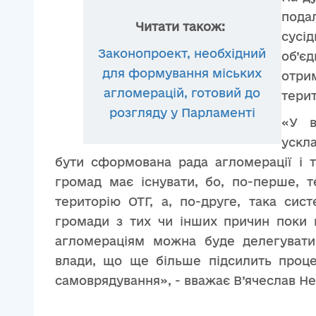
пода
Читати також:
сус
Законопроект, необхідний
об’єд
для формування міських
отри
агломерацій, готовий до
терит
розгляду у Парламенті
«У в
ускл
бути сформована рада агломерації і т
громад має існувати, бо, по-перше, 
територію ОТГ, а, по-друге, така си
громади з тих чи інших причин поки 
агломераціям можна буде делегувати 
влади, що ще більше підсилить проце
самоврядування», - вважає В’ячеслав Не