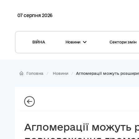
07 серпня 2026
ВІЙНА
Новини
Сектори змін
Усі новини
Місцеві бюджети
Міжнародна підтримка реформи
Громади: перелік та основні дані
Головна
Новини
Агломерації можуть розширит
Глосарій
Медицина
Календар подій
ЦНАП
Репортажі з громад
Безпека
Фотогалерея
Управління відходами
Агломерації можуть 
Хмара тегів