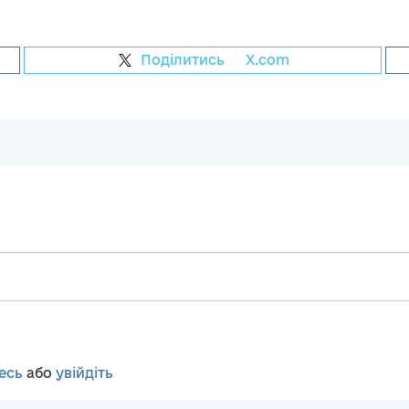
Поділитись
на
X.com
есь
або
увійдіть