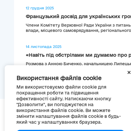
12 грудня 2025
Французький досвід для українських гром
Члени Комітету Верховної Ради України з питань
влади, місцевого самоврядування, регіонального.
14 листопада 2025
«Навіть під обстрілами ми думаємо про ро
Розмова з Анною Биченко, начальницею Липецько
адміністрації та Євгеном Лукʼяненко, директором
Використання файлів cookie
Ми використовуємо файли cookie для
покращення роботи та підвищення
ефективності сайту. Натискаючи кнопку
"Дозволити", ви погоджуєтеся на
використання файлів cookie. Ви можете
змінити налаштування файлів cookie в будь-
який час у налаштуваннях браузера.
П