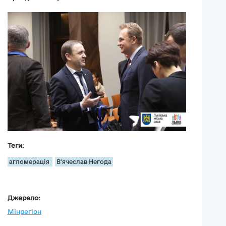
Теги:
агломерація
В'ячеслав Негода
Джерело:
Мінрегіон