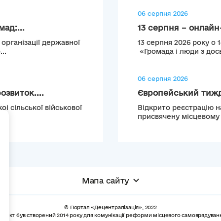
06 серпня 2026
ад:...
13 серпня – онлайн-
 організації державної
13 серпня 2026 року о 
..
«Громада і люди з досв
06 серпня 2026
звиток....
Європейський тижде
і сільської військової
Відкрито реєстрацію н
...
присвячену місцевому т
+
Мапа сайту
© Портал «Децентралізація», 2022
роект був створений 2014 року для комунікації реформи місцевого самоврядуван