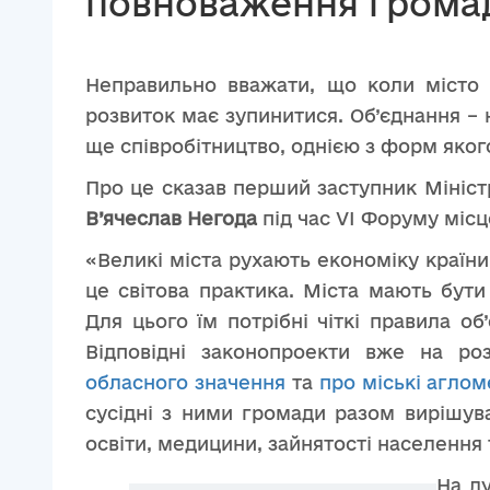
повноваження громад,
Неправильно вважати, що коли місто 
розвиток має зупинитися. Об’єднання – 
ще співробітництво, однією з форм яког
Про це сказав перший заступник Мініст
В’ячеслав Негода
під час VI Форуму місц
«Великі міста рухають економіку країни
це світова практика. Міста мають бути
Для цього їм потрібні чіткі правила об
Відповідні законопроекти вже на ро
обласного значення
та
про міські аглом
сусідні з ними громади разом вирішува
освіти, медицини, зайнятості населення 
На д