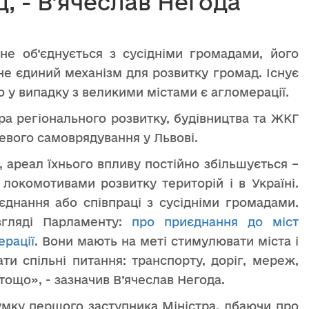
 - В’ячеслав Негода
не об’єднується з сусідніми громадами, його
не єдиний механізм для розвитку громад. Існує
о у випадку з великими містами є агломерації.
ра регіонального розвитку, будівництва та ЖКГ
евого самоврядування у Львові.
, ареал їхнього впливу постійно збільшується –
 локомотивами розвитку територій і в Україні.
’єднання або співпраці з сусідніми громадами.
згляді Парламенту:
про приєднання до міст
ерації
. Вони мають на меті стимулювати міста і
ти спільні питання: транспорту, доріг, мереж,
тощо», - зазначив В’ячеслав Негода.
умку першого заступника Міністра, дбаючи про