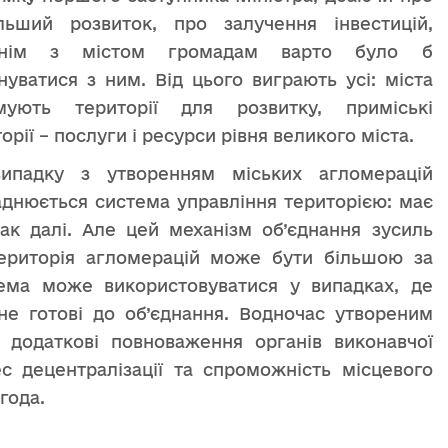
льший розвиток, про залучення інвестицій,
іднім з містом громадам варто було б
нуватися з ним. Від цього виграють усі: міста
мують території для розвитку, приміські
орії – послуги і ресурси рівня великого міста.
ипадку з утворенням міських агломерацій
аднюється система управління територією: має
ак далі. Але цей механізм об’єднання зусиль
територія агломерацій може бути більшою за
стема може використовуватися у випадках, де
не готові до об’єднання. Водночас утвореним
додаткові повноваження органів виконавчої
с децентралізації та спроможність місцевого
года.