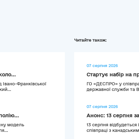
Читайте також:
07 серпня 2026
оло...
Стартує набір на п
д Івано-Франківської
ГО «ДЕСПРО» у співпра
ий...
державної служби та 
07 серпня 2026
олію...
Анонс: 13 серпня з
сну модель
13 серпня відбудеться 
я...
співпраці з канадськи