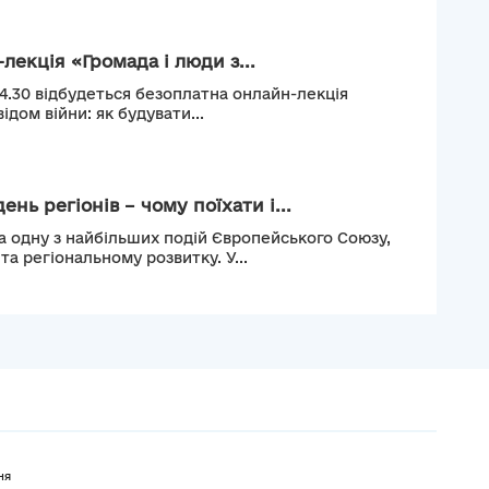
лекція «Громада і люди з...
14.30 відбудеться безоплатна онлайн-лекція
ідом війни: як будувати...
нь регіонів – чому поїхати і...
а одну з найбільших подій Європейського Союзу,
а регіональному розвитку. У...
ня