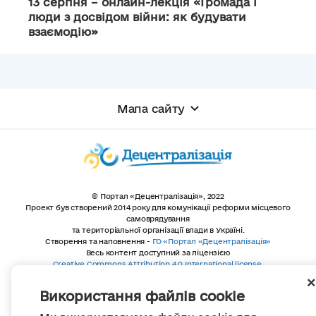
13 серпня – онлайн-лекція «Громада і
люди з досвідом війни: як будувати
взаємодію»
Мапа сайту
© Портал «Децентралізація», 2022
Проект був створений 2014 року для комунікації реформи місцевого
самоврядування
та територіальної організації влади в Україні.
Створення та наповнення -
ГО «Портал «Децентралізація»
Весь контент доступний за ліцензією
Creative Commons Attribution 4.0 International license,
якщо не зазначено інше
Використання файлів cookie