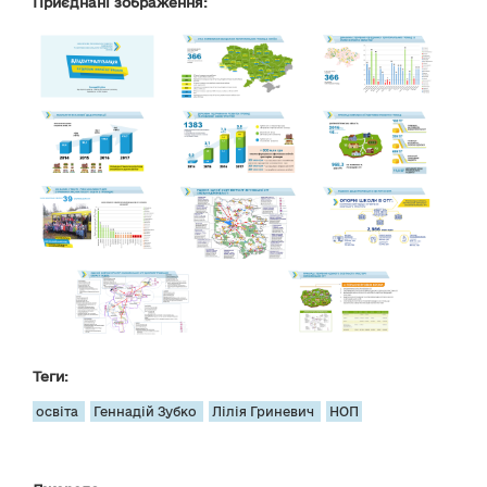
Приєднані зображення:
Теги:
освіта
Геннадій Зубко
Лілія Гриневич
НОП