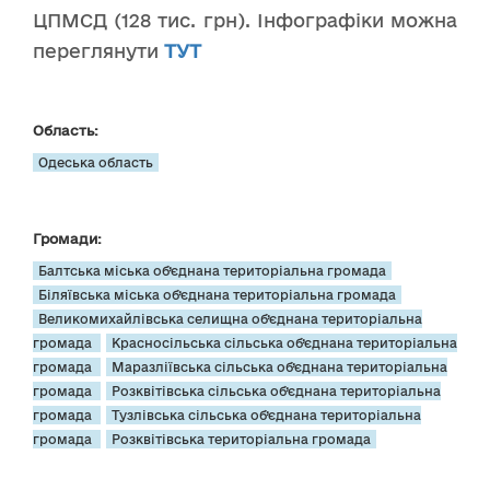
ЦПМСД (128 тис. грн). Інфографіки можна
переглянути
ТУТ
Область:
Одеська область
Громади:
Балтська міська об’єднана територіальна громада
Біляївська міська об’єднана територіальна громада
Великомихайлівська селищна об’єднана територіальна
громада
Красносільська сільська об’єднана територіальна
громада
Маразліївська сільська об’єднана територіальна
громада
Розквітівська сільська об’єднана територіальна
громада
Тузлівська сільська об’єднана територіальна
громада
Розквітівська територіальна громада