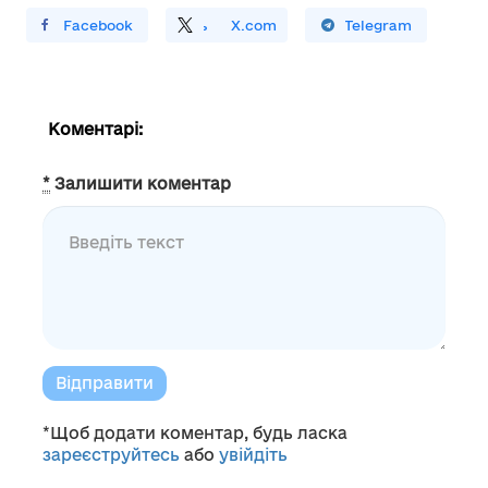
ирити У Facebook
Поділитись
На
X.com
Поширити У Telegram
Коментарі:
*
Залишити коментар
Відправити
*Щоб додати коментар, будь ласка
зареєструйтесь
або
увійдіть