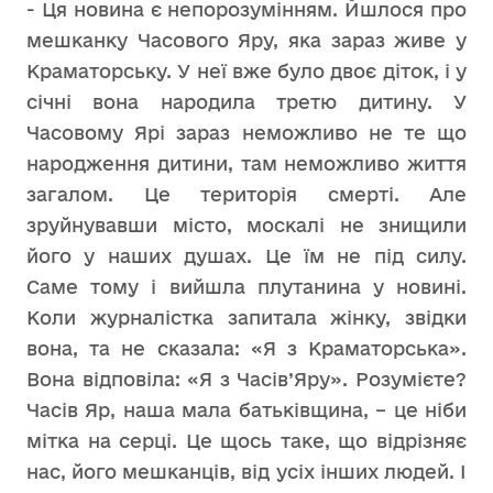
- Ця новина є непорозумінням. Йшлося про
мешканку Часового Яру, яка зараз живе у
Краматорську. У неї вже було двоє діток, і у
січні вона народила третю дитину. У
Часовому Ярі зараз неможливо не те що
народження дитини, там неможливо життя
загалом. Це територія смерті. Але
зруйнувавши місто, москалі не знищили
його у наших душах. Це їм не під силу.
Саме тому і вийшла плутанина у новині.
Коли журналістка запитала жінку, звідки
вона, та не сказала: «Я з Краматорська».
Вона відповіла: «Я з Часів’Яру». Розумієте?
Часів Яр, наша мала батьківщина, – це ніби
мітка на серці. Це щось таке, що відрізняє
нас, його мешканців, від усіх інших людей. І