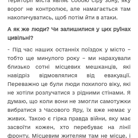
території міста являє собою сіру зону, яку
ворог не контролює, але намагається там
накопичуватись, щоб потім йти в атаки.
А як же люди? Чи залишилися у цих руїнах
цивільні?
- Під час наших останніх поїздок у місто –
тобто ще минулого року – ми нарахували
близько сотні місцевих мешканців, які
навідріз відмовлялися від евакуації.
Переважно це були люди похилого віку, які
не хотіли розлучатися з рідними стінами. Я
думаю, що коли вони не змогли самотужки
вибратися з Часового Яру, їх вже немає у
живих. Такою є гірка правда війни, яку має
засвоїти кожен, хто перебуває на лінії
фронту. Місцевим жителям там не місце, і