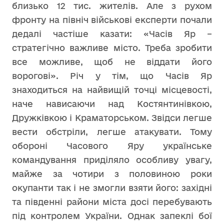
близько 12 тис. жителів. Але з рухом
фронту на північ військові експерти почали
дедалі частіше казати: «Часів Яр –
стратегічно важливе місто. Треба зробити
все можливе, щоб не віддати його
ворогові». Річ у тім, що Часів Яр
знаходиться на найвищій точці місцевості,
наче нависаючи над Костянтинівкою,
Дружківкою і Краматорськом. Звідси легше
вести обстріли, легше атакувати. Тому
обороні Часового Яру українське
командування приділяло особливу увагу,
майже за чотири з половиною роки
окупанти так і не змогли взяти його: західні
та південні райони міста досі перебувають
під контролем України. Однак запеклі бої