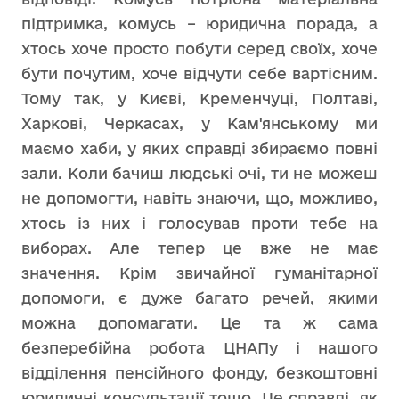
підтримка, комусь – юридична порада, а
хтось хоче просто побути серед своїх, хоче
бути почутим, хоче відчути себе вартісним.
Тому так, у Києві, Кременчуці, Полтаві,
Харкові, Черкасах, у Кам'янському ми
маємо хаби, у яких справді збираємо повні
зали. Коли бачиш людські очі, ти не можеш
не допомогти, навіть знаючи, що, можливо,
хтось із них і голосував проти тебе на
виборах. Але тепер це вже не має
значення. Крім звичайної гуманітарної
допомоги, є дуже багато речей, якими
можна допомагати. Це та ж сама
безперебійна робота ЦНАПу і нашого
відділення пенсійного фонду, безкоштовні
юридичні консультації тощо. Це справді, як