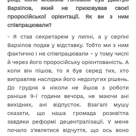
Варзілов, який не приховував своєї
проросійської орієнтації. Як ви з ним
співпрацювали?
- Я став секретарем у липні, а у серпні
Варзілов подав у відставку. Тобто ми з ним
фактично і не співпрацювали – у тому числі
й через його проросійську орієнтованість. А
коли він пішов, то я був серед тих, хто
виправляв наслідки його недолугих рішень.
До грудня я ніколи не йшов з роботи
раніше 9-ї години вечора, не маючи ані
вихідних, ані відпусток. Взагалі мушу
сказати, що наша громада розквітла
завдяки реформі децентралізації. У мене
почало з’являтися відчуття, що ось воно