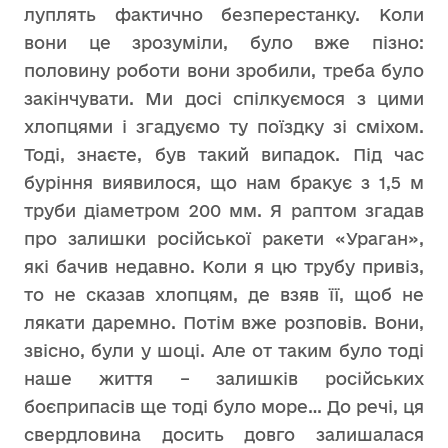
луплять фактично безперестанку. Коли
вони це зрозуміли, було вже пізно:
половину роботи вони зробили, треба було
закінчувати. Ми досі спілкуємося з цими
хлопцями і згадуємо ту поїздку зі сміхом.
Тоді, знаєте, був такий випадок. Під час
буріння виявилося, що нам бракує з 1,5 м
труби діаметром 200 мм. Я раптом згадав
про залишки російської ракети «Ураган»,
які бачив недавно. Коли я цю трубу привіз,
то не сказав хлопцям, де взяв її, щоб не
лякати даремно. Потім вже розповів. Вони,
звісно, були у шоці. Але от таким було тоді
наше життя – залишків російських
боєприпасів ще тоді було море… До речі, ця
свердловина досить довго залишалася