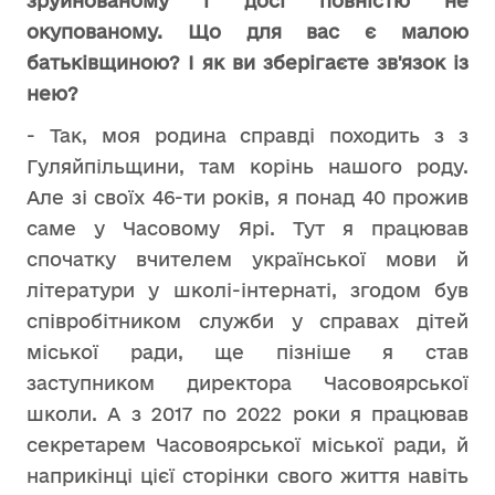
зруйнованому і досі повністю не
окупованому. Що для вас є малою
батьківщиною? І як ви зберігаєте зв'язок із
нею?
- Так, моя родина справді походить з з
Гуляйпільщини, там корінь нашого роду.
Але зі своїх 46-ти років, я понад 40 прожив
саме у Часовому Ярі. Тут я працював
спочатку вчителем української мови й
літератури у школі-інтернаті, згодом був
співробітником служби у справах дітей
міської ради, ще пізніше я став
заступником директора Часовоярської
школи. А з 2017 по 2022 роки я працював
секретарем Часовоярської міської ради, й
наприкінці цієї сторінки свого життя навіть