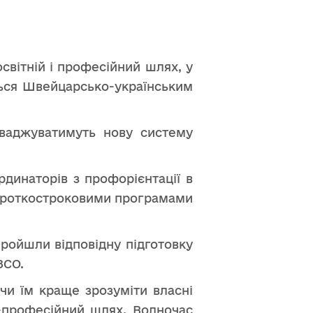
світній і професійний шлях, у
ється Швейцарсько-українським
роваджуватимуть нову систему
динаторів з профорієнтації в
короткостроковими програмами
пройшли відповідну підготовку
ЗСО.
чи їм краще зрозуміти власні
о-професійний шлях. Водночас