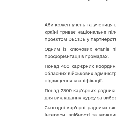
Аби кожен учень та учениця в
країні триває національне пі
проєктом DECIDE у партнерстві
Одним із ключових етапів пі
профорієнтації в громадах.
Понад 400 кар’єрних координ
обласних військових адмініс
підвищення кваліфікації.
Понад 2300 кар’єрних радникі
для викладання курсу за вибор
Сьогодні кар’єрні радники в
інтереси, здібності та можл