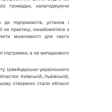
оїх громадах, налагоджуючи
и до підприємств, установ і
ї на практиці, ознайомитися з
міти можливості для свого
 підтримки, а не випадкового
оту Швейцарсько-українського
бластях: Київській, Львівській,
ньому створенні стали обласні