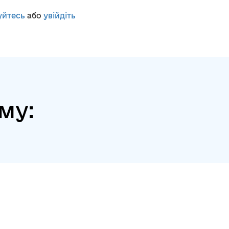
уйтесь
або
увійдіть
му: