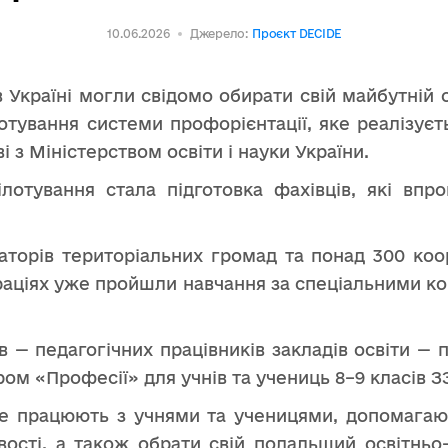
10.06.2026
Джерело:
Проєкт DECIDE
 Україні могли свідомо обирати свій майбутній о
лотування системи профорієнтації, яке реалізу
 з Міністерством освіти і науки України.
лотування стала підготовка фахівців, які вп
аторів територіальних громад та понад 300 коор
траціях уже пройшли навчання за спеціальними 
в — педагогічних працівників закладів освіти — 
ом «Професії» для учнів та учениць 8–9 класів З
же працюють з учнями та ученицями, допомагаю
ивості, а також обрати свій подальший освітнь