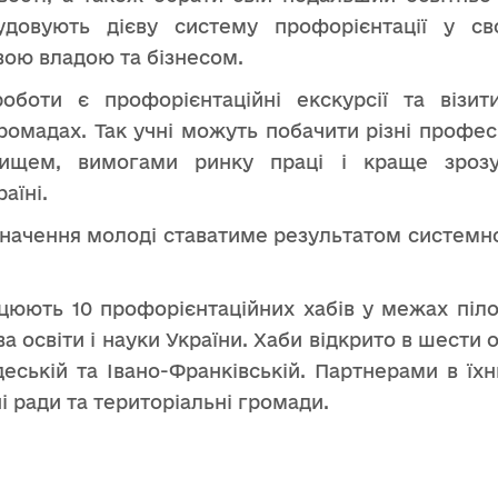
будовують дієву систему профорієнтації у св
вою владою та бізнесом.
боти є профорієнтаційні екскурсії та візит
ромадах. Так учні можуть побачити різні професі
ищем, вимогами ринку праці і краще зрозу
аїні.
начення молоді ставатиме результатом системної
ацюють 10 профорієнтаційних хабів у межах піл
 освіти і науки України. Хаби відкрито в шести о
Одеській та Івано-Франківській. Партнерами в їх
ні ради та територіальні громади.