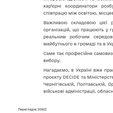
кар’єрні координатори роз
співпрацю між освітою, місце
Важливою складовою цієї ро
організацій, що працюють у г
реальним робочим середов
майбутнього в громаді та в Укр
Саме так професійне самовиз
вибору.
Нагадаємо, в Україні вже пр
проєкту DECIDE та Міністерства
Чернігівській, Полтавській, 
військові адміністрації, облас
Переглядів: 20622