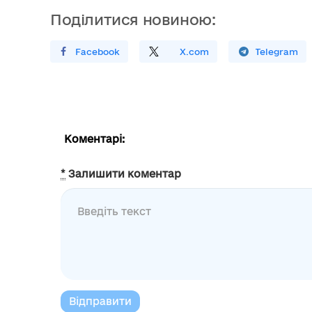
Поділитися новиною:
Поширити У Facebook
Поділитись
На
X.com
Поширити У Telegram
Коментарі:
*
Залишити коментар
Відправити