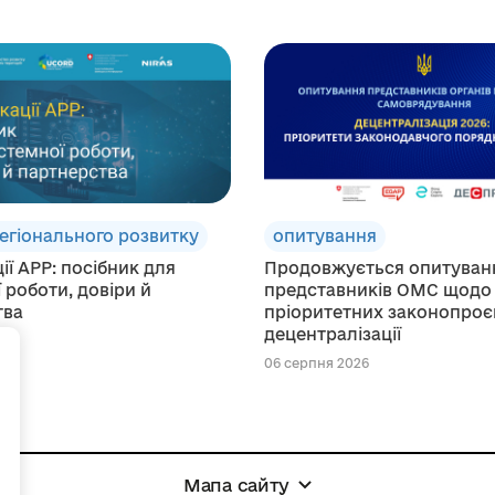
регіонального розвитку
опитування
ії АРР: посібник для
Продовжується опитуван
 роботи, довіри й
представників ОМС щодо
тва
пріоритетних законопроєк
децентралізації
026
+
06 серпня 2026
Мапа сайту