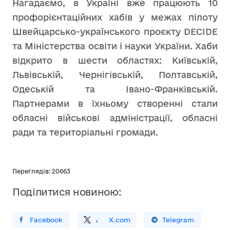
Нагадаємо, в Україні вже працюють 10
профорієнтаційних хабів у межах пілоту
Швейцарсько-українського проєкту DECIDE
та Міністерства освіти і науки України. Хаби
відкрито в шести областях: Київській,
Львівській, Чернігівській, Полтавській,
Одеській та Івано-Франківській.
Партнерами в їхньому створенні стали
обласні військові адміністрації, обласні
ради та територіальні громади.
Переглядів: 20663
Поділитися новиною:
ирити У Facebook
Поділитись
На
X.com
Поширити У Telegram