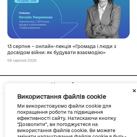
13 серпня – онлайн-лекція «Громада і люди з
досвідом війни: як будувати взаємодію»
06 серпня 2026
Мапа сайту
Використання файлів cookie
Ми використовуємо файли cookie для
покращення роботи та підвищення
ефективності сайту. Натискаючи кнопку
© Портал «Децентралізація», 2022
"Дозволити", ви погоджуєтеся на
Проект був створений 2014 року для комунікації реформи місцевого
використання файлів cookie. Ви можете
самоврядування
змінити налаштування файлів cookie в будь-
та територіальної організації влади в Україні.