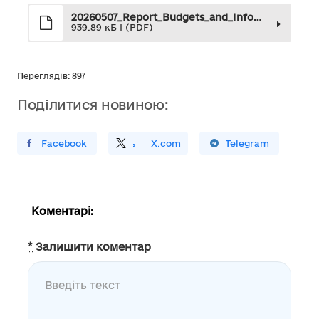
20260507_Report_Budgets_and_Informal_Employment
939.89 кБ | (PDF)
Переглядів: 897
Поділитися новиною:
ирити У Facebook
Поділитись
На
X.com
Поширити У Telegram
Коментарі:
*
Залишити коментар