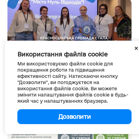
Використання файлів cookie
Ми використовуємо файли cookie для
управління відходами
покращення роботи та підвищення
ефективності сайту. Натискаючи кнопку
Красносільська громада стала першою
"Дозволити", ви погоджуєтеся на
сільською громадою України - кандидаткою
використання файлів cookie. Ви можете
програми «Місто Нуль...
змінити налаштування файлів cookie в будь-
07 серпня 2026
який час у налаштуваннях браузера.
Дозволити