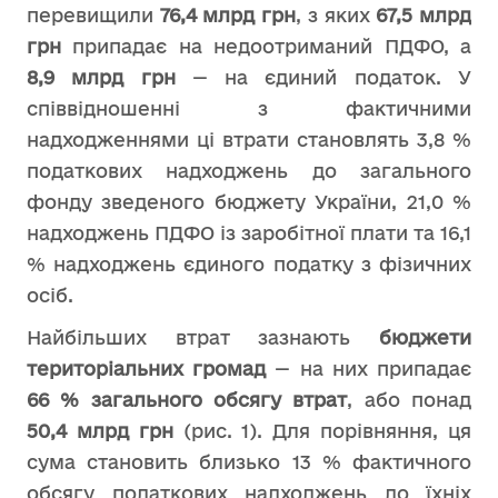
перевищили
76,4 млрд грн
, з яких
67,5 млрд
грн
припадає на недоотриманий ПДФО, а
8,9 млрд грн
— на єдиний податок. У
співвідношенні з фактичними
надходженнями ці втрати становлять 3,8 %
податкових надходжень до загального
фонду зведеного бюджету України, 21,0 %
надходжень ПДФО із заробітної плати та 16,1
% надходжень єдиного податку з фізичних
осіб.
Найбільших втрат зазнають
бюджети
територіальних громад
— на них припадає
66 % загального обсягу втрат
, або понад
50,4 млрд грн
(рис. 1). Для порівняння, ця
сума становить близько 13 % фактичного
обсягу податкових надходжень до їхніх