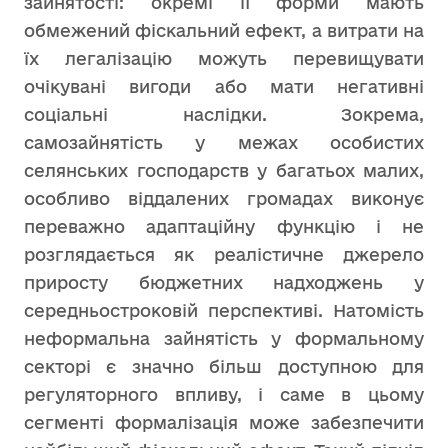
зайнятості: окремі її форми мають
обмежений фіскальний ефект, а витрати на
їх легалізацію можуть перевищувати
очікувані вигоди або мати негативні
соціальні наслідки. Зокрема,
самозайнятість у межах особистих
селянських господарств у багатьох малих,
особливо віддалених громадах виконує
переважно адаптаційну функцію і не
розглядається як реалістичне джерело
приросту бюджетних надходжень у
середньостроковій перспективі. Натомість
неформальна зайнятість у формальному
секторі є значно більш доступною для
регуляторного впливу, і саме в цьому
сегменті формалізація може забезпечити