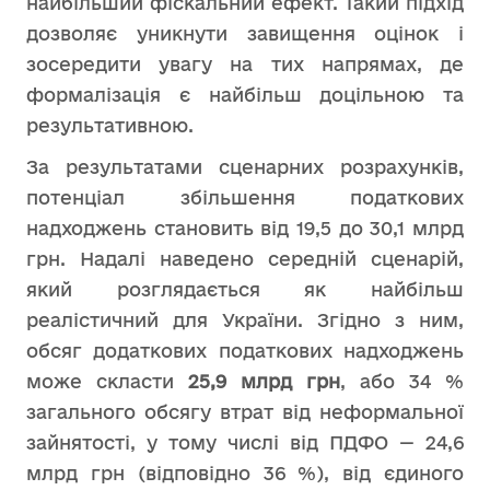
найбільший фіскальний ефект. Такий підхід
дозволяє уникнути завищення оцінок і
зосередити увагу на тих напрямах, де
формалізація є найбільш доцільною та
результативною.
За результатами сценарних розрахунків,
потенціал збільшення податкових
надходжень становить від 19,5 до 30,1 млрд
грн. Надалі наведено середній сценарій,
який розглядається як найбільш
реалістичний для України. Згідно з ним,
обсяг додаткових податкових надходжень
може скласти
25,9 млрд грн
, або 34 %
загального обсягу втрат від неформальної
зайнятості, у тому числі від ПДФО — 24,6
млрд грн (відповідно 36 %), від єдиного