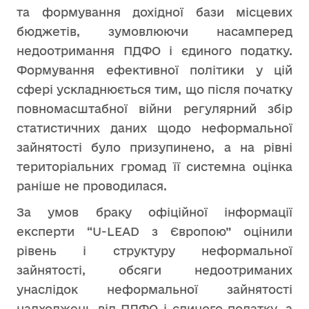
та формування дохідної бази місцевих
бюджетів, зумовлюючи насамперед
недоотримання ПДФО і єдиного податку.
Формування ефективної політики у цій
сфері ускладнюється тим, що після початку
повномасштабної війни регулярний збір
статистичних даних щодо неформальної
зайнятості було призупинено, а на рівні
територіальних громад її системна оцінка
раніше не проводилася.
За умов браку офіційної інформації
експерти “U-LEAD з Європою” оцінили
рівень і структуру неформальної
зайнятості, обсяги недоотриманих
унаслідок неформальної зайнятості
надходжень від ПДФО і єдиного податку, а