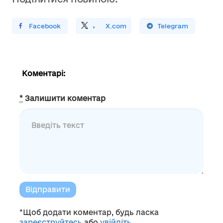
ирити У Facebook
Поділитись
На
X.com
Поширити У Telegram
Коментарі:
*
Залишити коментар
Відправити
*Щоб додати коментар, будь ласка
зареєструйтесь
або
увійдіть