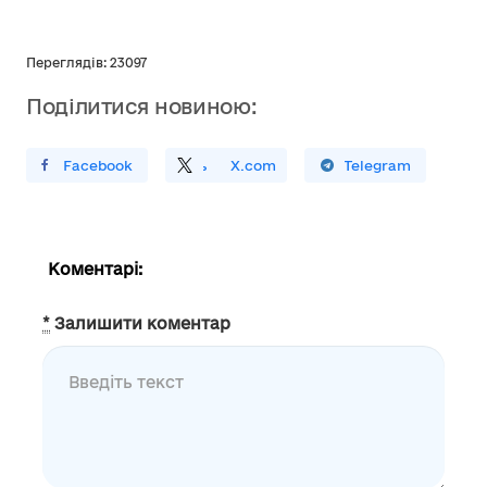
Переглядів: 23097
Поділитися новиною:
ирити У Facebook
Поділитись
На
X.com
Поширити У Telegram
Коментарі:
*
Залишити коментар