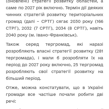
(оновлені) стратегії розвитку областей, а
саме по 2027 рік включно. Термін дії деяких
чинних стратегій розвитку територіальних
громад (далі – СРТГ) сягає 2030 року (166
СТРГ), 2032 (7 СРТГ), 2034 (8 СРТГ), навіть
2040 року (м. Івано-Франківськ).
Також серед тергромад, які наразі
розробляють власні стратегії розвитку (281
тергромада), і мали б розробляти їх на
період до 2027 року включно, 25 тергромад
розробляють свої стратегії розвитку на
більший період.
Отже, можна констатувати, що в Україні
громади все частіше почали робити дві
речі: