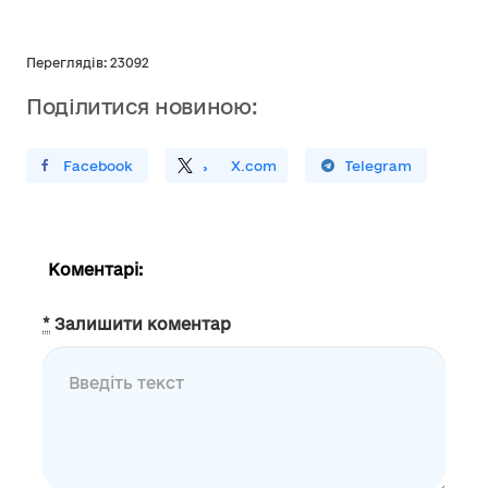
Переглядів: 23092
Поділитися новиною:
ирити У Facebook
Поділитись
На
X.com
Поширити У Telegram
Коментарі:
*
Залишити коментар