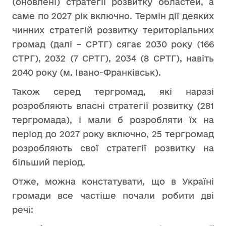
(оновлені) стратегії розвитку областей, а
саме по 2027 рік включно. Термін дії деяких
чинних стратегій розвитку територіальних
громад (далі – СРТГ) сягає 2030 року (166
СТРГ), 2032 (7 СРТГ), 2034 (8 СРТГ), навіть
2040 року (м. Івано-Франківськ).
Також серед тергромад, які наразі
розробляють власні стратегії розвитку (281
тергромада), і мали б розробляти їх на
період до 2027 року включно, 25 тергромад
розробляють свої стратегії розвитку на
більший період.
Отже, можна констатувати, що в Україні
громади все частіше почали робити дві
речі: