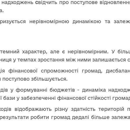
 надходжень
с
відчить про поступове відновленн
а.
еризується нерівномірною динамікою та залеж
стемний характер, але є нерівномірним. У біль
зниця у темпах зростання між ними залишається 
ція фінансової спроможності громад, дисбала
я поступово збільшується.
одів у формуванні бюджетів - динаміка надход
 бази у забезпеченні фінансової стійкості грома
оходів відображають різну здатність територій 
 результати робити громад дедалі більше залеж