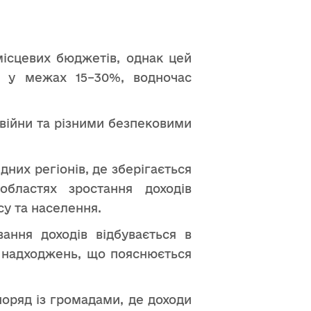
місцевих бюджетів, однак цей
ь у межах 15–30%, водночас
 війни та різними безпековими
них регіонів, де зберігається
областях зростання доходів
су та населення.
ання доходів відбувається в
і надходжень, що пояснюється
поряд із громадами, де доходи