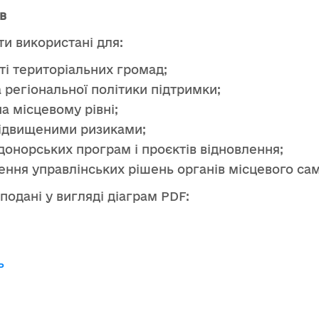
в
ти використані для:
ті територіальних громад;
регіональної політики підтримки;
 місцевому рівні;
підвищеними ризиками;
 донорських програм і проєктів відновлення;
ення управлінських рішень органів місцевого са
одані у вигляді діаграм PDF:
ь