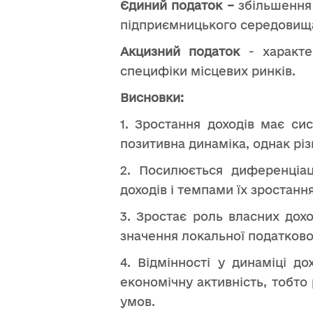
Єдиний податок –
збільшення
підприємницького середовищ
Акцизний податок
- характ
специфіки місцевих ринків.
Висновки:
1. Зростання доходів має си
позитивна динаміка, однак рі
2. Посилюється диференціа
доходів і темпами їх зростанн
3. Зростає роль власних дох
значення локальної податкової
4. Відмінності у динаміці д
економічну активність, тобто
умов.