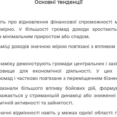
Основні тенденції
чить про відновлення фінансової спроможності 
номірно. У більшості громад доходи зростают
із мінімальним приростом або спадом.
наміці доходів значною мірою пов’язані з впливом
наміку демонструють громади центральних і захід
овище для економічної діяльності. У цих 
ромад і частково пов’язане з переміщенням бізне
зазнали більшого впливу бойових дій, формув
ражається у стриманішій динаміці або зниженн
чній активності та зайнятості.
ачні відмінності навіть у межах однієї області: 