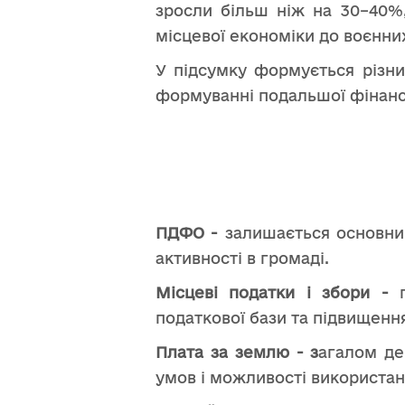
зросли більш ніж на 30–40%,
місцевої економіки до воєнни
У підсумку формується різни
формуванні подальшої фінансо
ПДФО -
залишається основним
активності в громаді.
Місцеві податки і збори -
податкової бази та підвищенн
Плата за землю - з
агалом де
умов і можливості використан