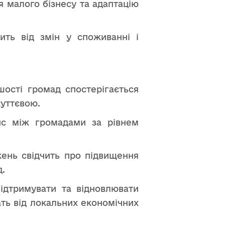
я малого бізнесу та адаптацію
ить від змін у споживанні і
шості громад спостерігається
суттєвою.
нс між громадами за рівнем
жень свідчить про підвищення
д.
підтримувати та відновлювати
ать від локальних економічних