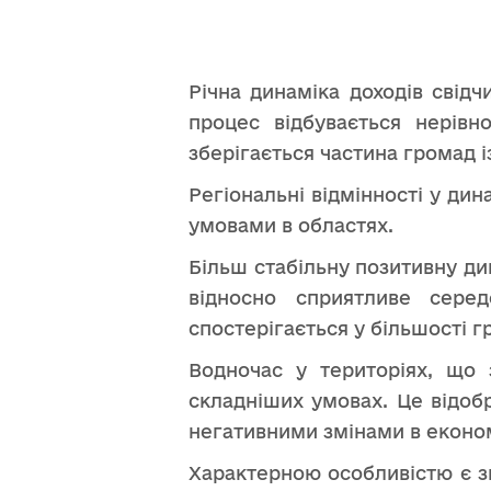
Річна динаміка доходів свід
процес відбувається нерів
зберігається частина громад 
Регіональні відмінності у ди
умовами в областях.
Більш стабільну позитивну ди
відносно сприятливе серед
спостерігається у більшості г
Водночас у територіях, що 
складніших умовах. Це відоб
негативними змінами в економі
Характерною особливістю є зн