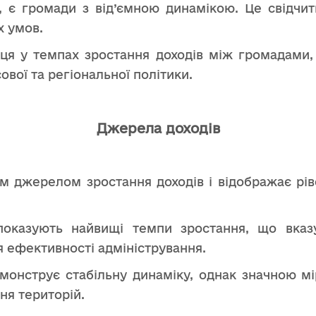
 є громади з від’ємною динамікою. Це свідчить
х умов.
ця у темпах зростання доходів між громадами
вої та регіональної політики.
Джерела доходів
 джерелом зростання доходів і відображає ріве
показують найвищі темпи зростання, що вказ
я ефективності адміністрування.
монструє стабільну динаміку, однак значною м
ня територій.