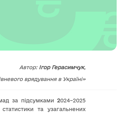
Автор:
Ігор Герасимчук
,
вневого врядування в Україні»
омад за підсумками
2
024–2025
ї статистики та узагальнених