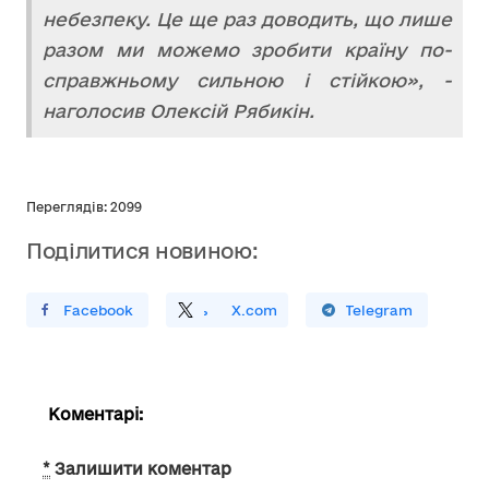
небезпеку. Це ще раз доводить, що лише
разом ми можемо зробити країну по-
справжньому сильною і стійкою», -
наголосив Олексій Рябикін.
Переглядів: 2099
Поділитися новиною:
ирити У Facebook
Поділитись
На
X.com
Поширити У Telegram
Коментарі:
*
Залишити коментар