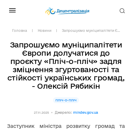
Головна
Новини
Запрошуємо муніципалітети Є...
Запрошуємо муніципалітети
Європи долучатися до
проєкту «Пліч-о-пліч» задля
зміцнення згуртованості та
стійкості українських громад,
- Олексій Рябикін
ПЛІЧ-О-ПЛІЧ
Джерело:
mindev.gov.ua
27.11.2025
Заступник міністра розвитку громад та