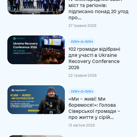
міст та регіонів:
підписано понад 20 угод
про...
27 травня 2026
ПЛІЧ-О-ПЛІЧ
102 громади відібрані
для участі в Ukraine
Recovery Conference
2026
22 травня 2026
ПЛІЧ-О-ПЛІЧ
«Ми – живі! Ми
боремося!»: Голова
Сіверської громади –
про життя у сірій...
13 квітня 2026