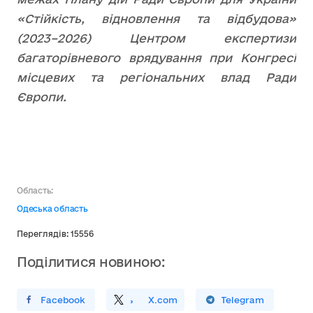
«Стійкість, відновлення та відбудова»
(2023–2026) Центром експертизи
багаторівневого врядування при Конгресі
місцевих та регіональних влад Ради
Європи.
Область:
Одеська область
Переглядів: 15556
Поділитися новиною:
ирити У Facebook
Поділитись
На
X.com
Поширити У Telegram