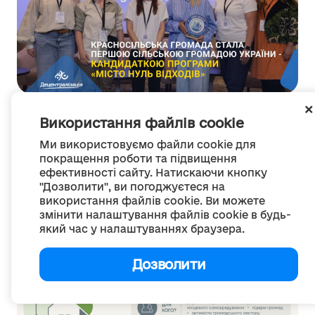
управління відходами
Використання файлів cookie
Красносільська громада стала першою
Ми використовуємо файли cookie для
сільською громадою України - кандидаткою
покращення роботи та підвищення
програми «Місто Нуль...
ефективності сайту. Натискаючи кнопку
07 серпня 2026
"Дозволити", ви погоджуєтеся на
використання файлів cookie. Ви можете
змінити налаштування файлів cookie в будь-
який час у налаштуваннях браузера.
Дозволити