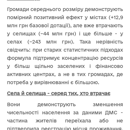
Громади середнього розміру демонструють
помірний позитивний ефект у містах (+12,9
млн грн базової дотації), але вже втрачають
у селищах (–44 млн грн) і ще більше - у
селах (–243 млн грн). Така нерівність
свідчить: при старих статистичних підходах
формула підтримує концентрацію ресурсів
у більш щільно заселених і фінансово
активних центрах, а не в тих громадах, де
потреба у вирівнюванні є більшою.
Села й селища - серед тих, хто втрачає
Вони демонструють зменшення
чисельності населення за даними ДМС -
частина жителів переїхала або не
підтвердила реєстрацію місця проживання.