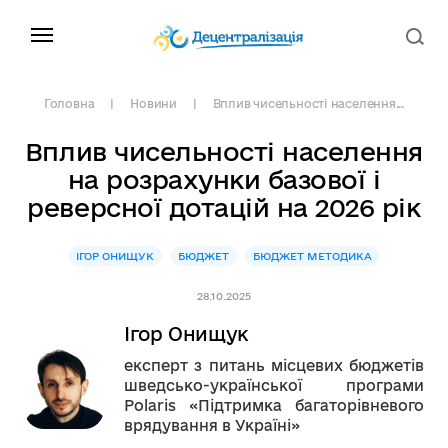
Головна
Новини
Вплив чисельності населення...
Вплив чисельності населення
на розрахунки базової і
реверсної дотацій на 2026 рік
ІГОР ОНИЩУК
БЮДЖЕТ
БЮДЖЕТ МЕТОДИКА
28.10.2025
Ігор Онищук
експерт з питань місцевих бюджетів
шведсько-української програми
Polaris «Підтримка багаторівневого
врядування в Україні»