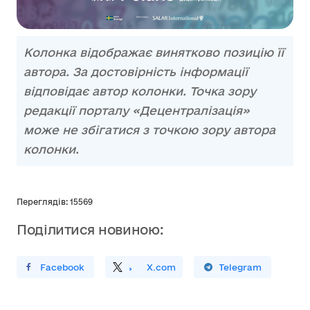
Колонка відображає винятково позицію її
автора. За достовірність інформації
відповідає автор колонки. Точка зору
редакції порталу «Децентралізація»
може не збігатися з точкою зору автора
колонки.
Переглядів: 15569
Поділитися новиною:
ирити У Facebook
Поділитись
На
X.com
Поширити У Telegram