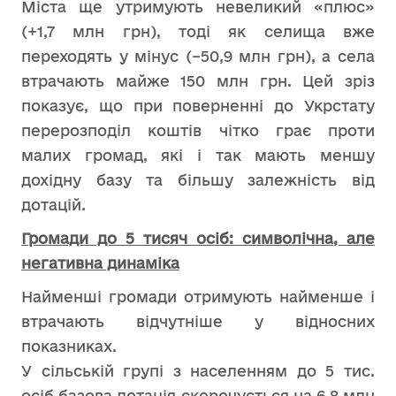
Міста ще утримують невеликий «плюс»
(+1,7 млн грн), тоді як селища вже
переходять у мінус (–50,9 млн грн), а села
втрачають майже 150 млн грн. Цей зріз
показує, що при поверненні до Укрстату
перерозподіл коштів чітко грає проти
малих громад, які і так мають меншу
дохідну базу та більшу залежність від
дотацій.
Громади до 5 тисяч осіб: символічна, але
негативна динаміка
Найменші громади отримують найменше і
втрачають відчутніше у відносних
показниках.
У сільській групі з населенням до 5 тис.
осіб базова дотація скорочується на 6,8 млн