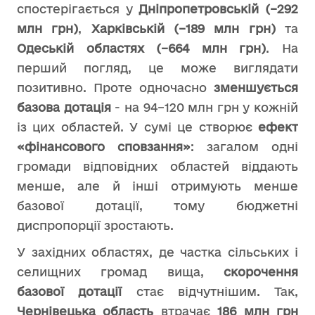
спостерігається у
Дніпропетровській (–292
млн грн)
,
Харківській (–189 млн грн)
та
Одеській областях (–664 млн грн)
. На
перший погляд, це може виглядати
позитивно. Проте одночасно
зменшується
базова дотація
- на 94–120 млн грн у кожній
із цих областей. У сумі це створює
ефект
«фінансового сповзання»
: загалом одні
громади відповідних областей віддають
менше, але й інші отримують менше
базової дотації, тому бюджетні
диспропорції зростають.
У західних областях, де частка сільських і
селищних громад вища,
скорочення
базової дотації
стає відчутнішим. Так,
Чернівецька область
втрачає
186 млн грн