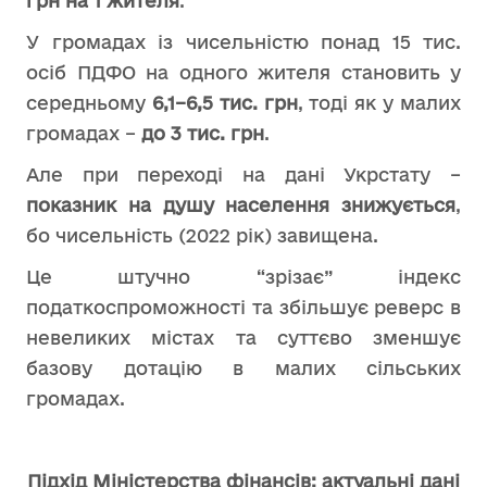
грн на 1 жителя
.
У громадах із чисельністю понад 15 тис.
осіб ПДФО на одного жителя становить у
середньому
6,1–6,5 тис. грн
, тоді як у малих
громадах –
до 3 тис. грн
.
Але при переході на дані Укрстату –
показник на душу населення знижується
,
бо чисельність (2022 рік) завищена.
Це штучно “зрізає” індекс
податкоспроможності та збільшує реверс в
невеликих містах та суттєво зменшує
базову дотацію в малих сільських
громадах.
Підхід Міністерства фінансів: актуальні дані