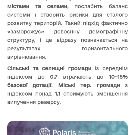
містами та селами
, послабить баланс
системи і створить ризики для сталого
розвитку територій. Такий підхід фактично
«заморожує» довоєнну демографічну
структуру, і це відразу позначається на
результатах горизонтального
вирівнювання.
Сільські та селищні громади
із середнім
індексом до
0,7
втрачають до
10–15%
базової дотації
.
Міські тер. громади
з
індексом понад
1,1
отримують зменшення
вилучення реверсу.