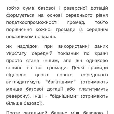
Тобто сума базової і реверсної дотацій
формується на основі середнього рівня
податкоспроможності громад, тобто
порівняння кожної громади із середнім
показником по країні.
Як наслідок, при використанні даних
Укрстату середній показник по країні
просто стане іншим, але він однаково
вплине на всі громади. Деякі громади
відносно цього нового середнього
виглядатимуть “багатшими” (отримають
менше базової дотації або платитимуть
реверсну), інші - “біднішими” (отримають
більше базової).
Проте загальний баланс між базовою і