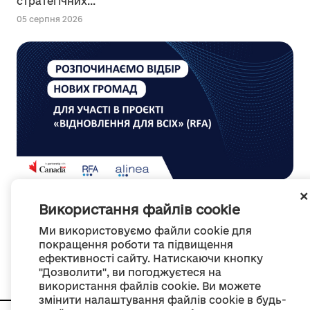
стратегічних...
05 серпня 2026
анонс
Використання файлів cookie
Розпочинаємо відбір нових громад для участі в
Ми використовуємо файли cookie для
канадському проєкті “Відновлення для всіх”
покращення роботи та підвищення
(RFA)
ефективності сайту. Натискаючи кнопку
04 серпня 2026
"Дозволити", ви погоджуєтеся на
використання файлів cookie. Ви можете
змінити налаштування файлів cookie в будь-