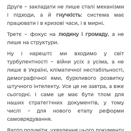
Друге – закладати не лише сталі механізми
і підходи, а й
гнучкість
: система має
працювати і в кризові часи, і в мирні.
Третє – фокус на
людину і громаду
, а не
лише на структури.
Ну і нарешті: ми входимо у світ
турбулентності – війни усіх з усіма, а не
лише в Україні, кліматичної нестабільності,
демографічної ями, бурхливого розвитку
штучного інтелекту. Усе це не завтра, а вже
сьогодні. І саме це має бути тлом для
наших стратегічних документів, у тому
числі – для нового етапу реформи
самоврядування.
Варто розуміти, ухвалення цього документу