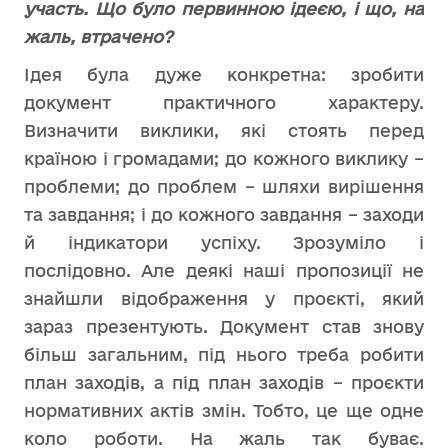
участь. Що було первинною ідеєю, і що, на
жаль, втрачено?
Ідея була дуже конкретна: зробити
документ практичного характеру.
Визначити виклики, які стоять перед
країною і громадами; до кожного виклику –
проблеми; до проблем – шляхи вирішення
та завдання; і до кожного завдання – заходи
й індикатори успіху. Зрозуміло і
послідовно. Але деякі наші пропозиції не
знайшли відображення у проєкті, який
зараз презентують. Документ став знову
більш загальним, під нього треба робити
план заходів, а під план заходів – проєкти
нормативних актів змін. Тобто, це ще одне
коло роботи. На жаль так буває.