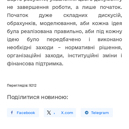
не завершення роботи, а лише початок.
Початок дуже складних дискусій,
обрахунків, моделювання, аби кожна ідея
була реалізована правильно, аби під кожну
ідею було передбачено і виконано
необхідні заходи – нормативні рішення,
організаційні заходи, інституційні зміни і
фінансова підтримка.
Переглядів: 9212
Поділитися новиною:
ирити У Facebook
Поділитись
На
X.com
Поширити У Telegram