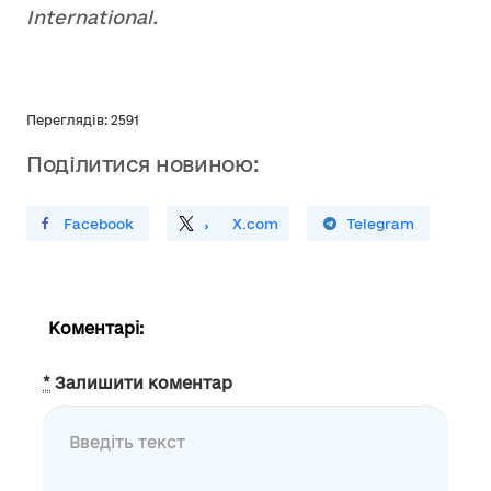
International.
Переглядів: 2591
Поділитися новиною:
ирити У Facebook
Поділитись
На
X.com
Поширити У Telegram
Коментарі:
*
Залишити коментар