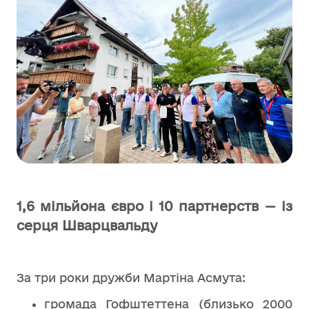
1,6 мільйона євро і 10 партнерств — із
серця Шварцвальду
За три роки дружби Мартіна Асмута:
громада Гофштеттена (близько 2000