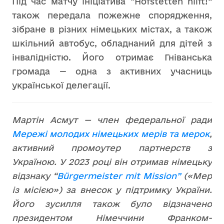
Під час матчу ініціатива “Hofstetten hilft!”
також передала пожежне спорядження,
зібране в різних німецьких містах, а також
шкільний автобус, обладнаний для дітей з
інвалідністю. Його отримає Гніванська
громада — одна з активних учасниць
української делегації.
Мартін Асмут — член федеральної ради
Мережі молодих німецьких мерів та мерок
,
активний промоутер партнерств з
Україною. У 2023 році він отримав німецьку
відзнаку “
Bürgermeister mit Mission”
(«Мер
із місією») за внесок у підтримку України.
Його зусилля також було відзначено
президентом Німеччини Франком-