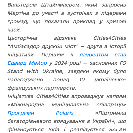
Вальтером Штайнмаєром, який запросив
Мартіна до участі в зустрічах з лідерами
громад, що показали приклад у кризові
часи.
Цьогорічна відзнака Cities4Cities
“Амбасадор дружби міст” — друга в історії
ініціативи. Першим її
лауреатом став
Едвард Мейор
у 2024 році — засновник ГО
Stand with Ukraine, завдяки якому було
налагоджено понад 10 українсько-
французьких партнерств.
Ініціатива Cities4Cities впроваджує напрям
«Міжнародна муніципальна співпраця»
Програми Polaris
«Підтримка
багаторівневого врядування в Україні», що
фінансується Sida і реалізується SALAR