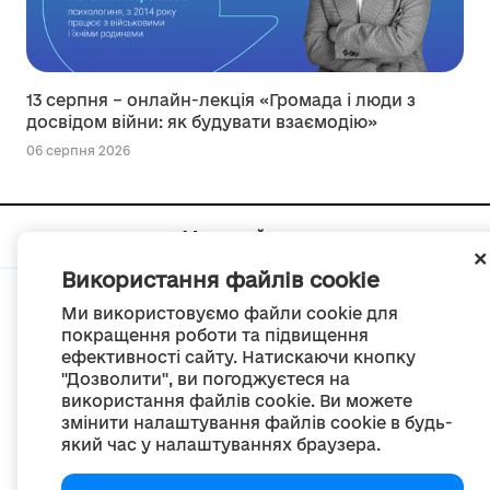
13 серпня – онлайн-лекція «Громада і люди з
досвідом війни: як будувати взаємодію»
06 серпня 2026
Мапа сайту
Використання файлів cookie
Ми використовуємо файли cookie для
покращення роботи та підвищення
ефективності сайту. Натискаючи кнопку
© Портал «Децентралізація», 2022
"Дозволити", ви погоджуєтеся на
Проект був створений 2014 року для комунікації реформи місцевого
використання файлів cookie. Ви можете
самоврядування
змінити налаштування файлів cookie в будь-
та територіальної організації влади в Україні.
який час у налаштуваннях браузера.
Створення та наповнення -
ГО «Портал «Децентралізація»
Весь контент доступний за ліцензією
Creative Commons Attribution 4.0 International license,