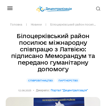
Головна
Новини
Білоцерківський район посил...
Білоцерківський район
посилює міжнародну
співпрацю з Латвією:
підписано Меморандум та
передано гуманітарну
допомогу
СПІВРОБІТНИЦТВО
ПАРТНЕРСТВО
Джерело:
Портал "Децентралізація"
12.08.2025