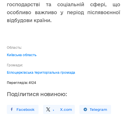
господарстві та соціальній сфері, що
особливо важливо у період післявоєнної
відбудови країни.
Область:
Київська область
Громади:
Білоцерківська територіальна громада
Переглядів: 4124
Поділитися новиною:
ирити У Facebook
Поділитись
На
X.com
Поширити У Telegram