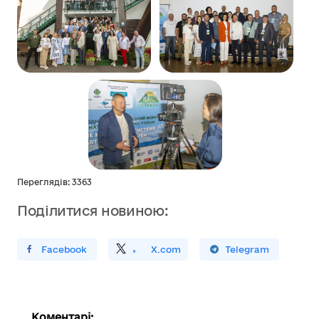
Переглядів: 3363
Поділитися новиною:
ирити У Facebook
Поділитись
На
X.com
Поширити У Telegram
Коментарі: