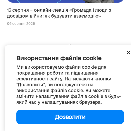
13 серпня – онлайн-лекція «Громада і люди з
досвідом війни: як будувати взаємодію»
06 серпня 2026
Мапа сайту
Використання файлів cookie
Ми використовуємо файли cookie для
покращення роботи та підвищення
ефективності сайту. Натискаючи кнопку
© Портал «Децентралізація», 2022
"Дозволити", ви погоджуєтеся на
Проект був створений 2014 року для комунікації реформи місцевого
використання файлів cookie. Ви можете
самоврядування
змінити налаштування файлів cookie в будь-
та територіальної організації влади в Україні.
Створення та наповнення -
ГО «Портал «Децентралізація»
який час у налаштуваннях браузера.
Весь контент доступний за ліцензією
Creative Commons Attribution 4.0 International license,
якщо не зазначено інше
Дозволити