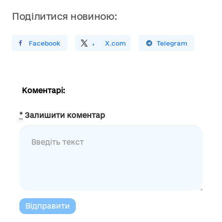
Поділитися новиною:
ирити У Facebook
Поділитись
На
X.com
Поширити У Telegram
Коментарі:
*
Залишити коментар
Відправити