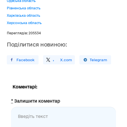
Одеська область
Рівненська область
Харківська область
Херсонська область
Переглядів: 205534
Поділитися новиною:
ирити У Facebook
Поділитись
На
X.com
Поширити У Telegram
Коментарі:
*
Залишити коментар