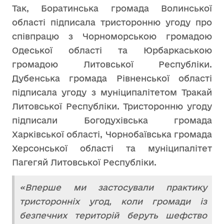
Так, Боратинська громада Волинської
області підписала тристоронню угоду про
співпрацю з Чорноморською громадою
Одеської області та Юрбаркаською
громадою Литовської Республіки.
Дубенська громада Рівненської області
підписала угоду з муніципалітетом Тракай
Литовської Республіки. Тристоронню угоду
підписали Богодухівська громада
Харківської області, Чорнобаївська громада
Херсонської області та муніципалітет
Пагегяй Литовської Республіки.
«Вперше ми застосували практику
тристоронніх угод, коли громади із
безпечних територій беруть шефство