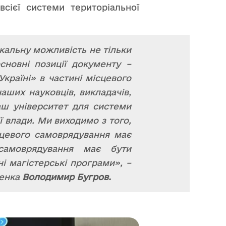
всієї системи територіальної
ікальну можливість не тільки
новні позиції документу –
країні» в частині місцевого
ших науковців, викладачів,
наш університет для системи
ї влади. Ми виходимо з того,
сцевого самоврядування має
амоврядування має бути
і магістерські програми», –
ченка
Володимир Бугров.