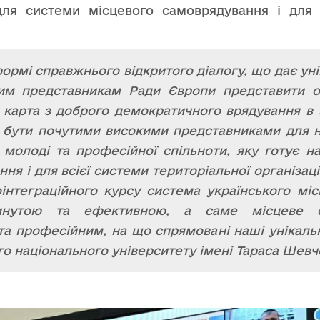
для системи місцевого самоврядування і для 
ормі справжнього відкритого діалогу, що дає ун
им представникам Ради Європи представити ос
карта з доброго демократичного врядування в У
 бути почутими високими представниками для на
 – молоді та професійної спільноти, яку готує 
ня і для всієї системи територіальної організаці
оінтеграційного курсу система українського мі
инутою та ефективною, а саме місцеве с
та професійним, на що спрямовані наші унікальн
го національного університету імені Тараса Шев