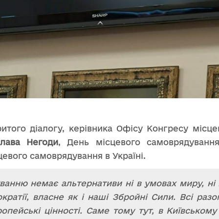
итого діалогу, керівника Офісу Конгресу місце
слава Негоди
, День місцевого самоврядуванн
цевого самоврядування в Україні.
анню немає альтернативи ні в умовах миру, ні 
ратії, власне як і наші Збройні Сили. Всі разо
опейські цінності. Саме тому тут, в Київському