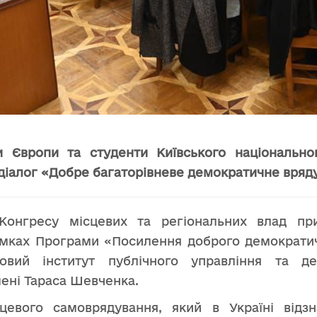
 Європи та студенти Київського національног
іалог «Добре багаторівневе демократичне врядув
 Конгресу місцевих та регіональних влад при
мках Програми «Посилення доброго демократичн
ковий інститут публічного управління та д
мені Тараса Шевченка.
цевого самоврядування, який в Україні відз