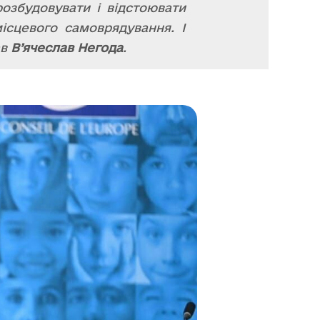
 розбудовувати і відстоювати
ісцевого самоврядування. І
ав
В’ячеслав Негода
.