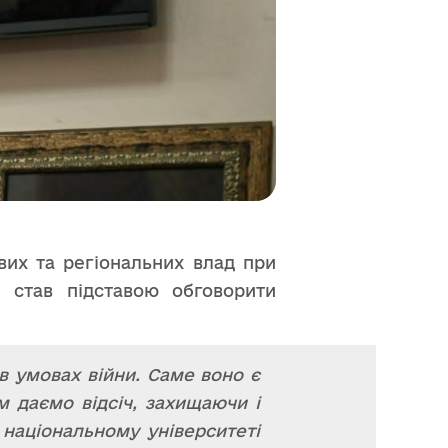
вих та регіональних влад при
я став підставою обговорити
в умовах війни. Саме воно є
м даємо відсіч, захищаючи і
 національному університеті