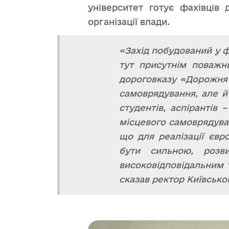
університет готує фахівців 
організації влади.
«Захід побудований у ф
тут присутнім поважн
дороговказу «Дорожня 
самоврядування, але й
студентів, аспірантів
місцевого самоврядуван
що для реалізації євр
бути сильною, розв
високовідповідальним 
сказав ректор Київсько