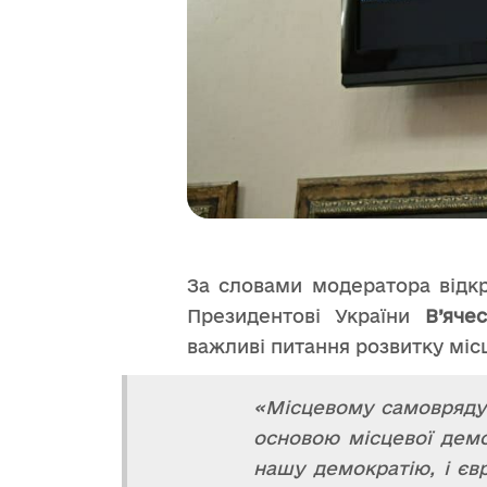
За словами модератора відкр
Президентові України
В’яче
важливі питання розвитку міс
«Місцевому самоврядув
основою місцевої демок
нашу демократію, і євр